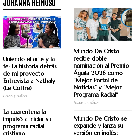
JOHANNA REINOSO
Mundo De Cristo
recibe doble
Uniendo el arte y la
nominación al Premio
fe: La historia detrás
Águila 2026 como
de mi proyecto -
“Mejor Portal de
Entrevista a Nathaly
Noticias” y “Mejor
(Le Coffre)
Programa Radial”
hace 3 años
hace 25 días
La cuarentena la
Mundo De Cristo se
impulsó a iniciar su
expande y lanza su
programa radial
versión en inglés:
cristiano