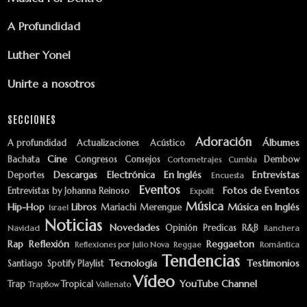
A Profundidad
Luther Yonel
Unirte a nosotros
SECCIONES
Adoración
Álbumes
A profundidad
Actualizaciones
Acústico
Cine
Bachata
Congresos
Consejos
Dembow
Cortometrajes
Cumbia
Descargas
Electrónica
En Inglés
Entrevistas
Deportes
Encuesta
Eventos
Fotos de Eventos
Entrevistas by Johanna Reinoso
Expolit
Música
Hip-Hop
Libros
Música en Inglés
Mariachi
Merengue
Israel
Noticias
Novedades
Opinión
Predicas
R&B
Navidad
Ranchera
Rap
Reflexión
Reggaeton
Reflexiones por Julio Nova
Reggae
Romántica
Tendencias
Tecnología
Testimonios
Santiago
Spotify Playlist
Vídeo
YouTube Channel
Trap
Tropical
TrapBow
Vallenato