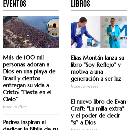
EVENTOS
LIBROS
Más de 100 mil
Elías Montán lanza su
personas adoran a
libro “Soy Reflejo” y
Dios en una playa de
motiva a una
Brasil y cientos
generación a ser luz
entregan su vida a
hace 10 meses
Cristo: “Fiesta en el
Cielo”
El nuevo libro de Evan
hace 10 días
Craft: “La milla extra”
y el poder de decir
Padres inspiran al
“sí” a Dios
dedicar la Biblia de su
hace 11 meses