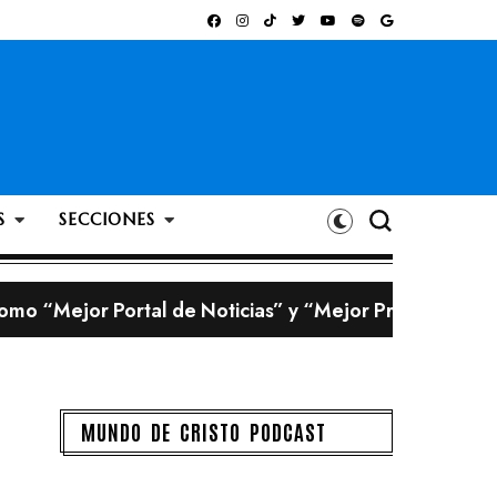
S
SECCIONES
omo “Mejor Portal de Noticias” y “Mejor Programa Ra
 creadas con inteligencia artificial
bigote?
MUNDO DE CRISTO PODCAST