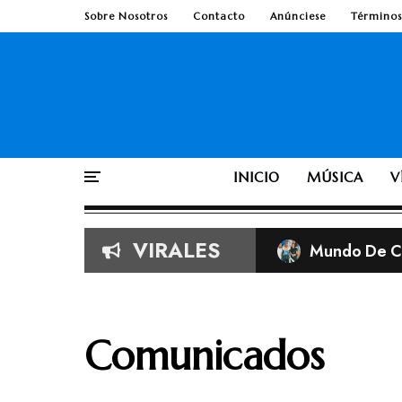
Sobre Nosotros
Contacto
Anúnciese
Términos
INICIO
MÚSICA
V
VIRALES
Mundo De Cr
Imágenes vira
Según la Bib
TobyMac de e
Comunicados