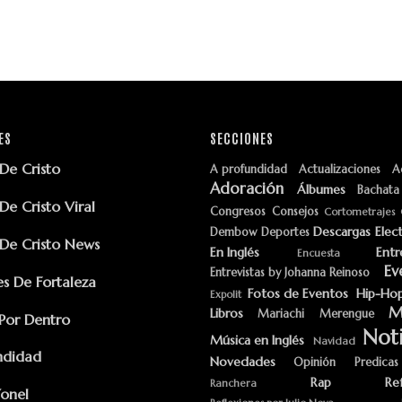
ES
SECCIONES
e Cristo
A profundidad
Actualizaciones
A
Adoración
Álbumes
Bachata
e Cristo Viral
Congresos
Consejos
Cortometrajes
Descargas
Elec
Dembow
Deportes
e Cristo News
En Inglés
Entr
Encuesta
Ev
Entrevistas by Johanna Reinoso
s De Fortaleza
Fotos de Eventos
Hip-Ho
Expolit
M
Libros
Mariachi
Merengue
Por Dentro
Noti
Música en Inglés
Navidad
ndidad
Novedades
Opinión
Predicas
Rap
Re
Ranchera
Yonel