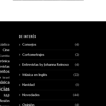
DE INTERÉS
Consejos
(4)
cústico
Cine
Cortometrajes
(2)
Cumbia
trónica
Entrevistas by Johanna Reinoso
(4)
evistas
entos
Música en Inglés
(22)
p
Israel
úsica
Navidad
(1)
cias
Novedades
(44)
R&B
flexión
Opinión
(4)