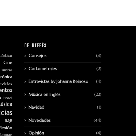
DE INTERÉS
Consejos
(4)
cústico
Cine
Cortometrajes
(2)
Cumbia
trónica
Entrevistas by Johanna Reinoso
(4)
evistas
entos
Música en Inglés
(22)
p
Israel
úsica
Navidad
(1)
cias
Novedades
(44)
R&B
flexión
Opinión
(4)
Reggae