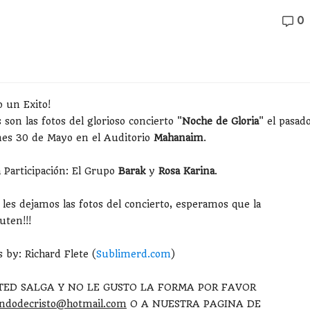
0
o un Exito!
 son las fotos del glorioso concierto "
Noche de Gloria
" el pasad
nes 30 de Mayo en el Auditorio
Mahanaim
.
a Participación: El Grupo
Barak
y
Rosa Karina
.
 les dejamos las fotos del concierto, esperamos que la
uten!!!
s by: Richard Flete (
Sublimerd.com
)
TED SALGA Y NO LE GUSTO LA FORMA POR FAVOR
ndodecristo@hotmail.com
O A NUESTRA PAGINA DE