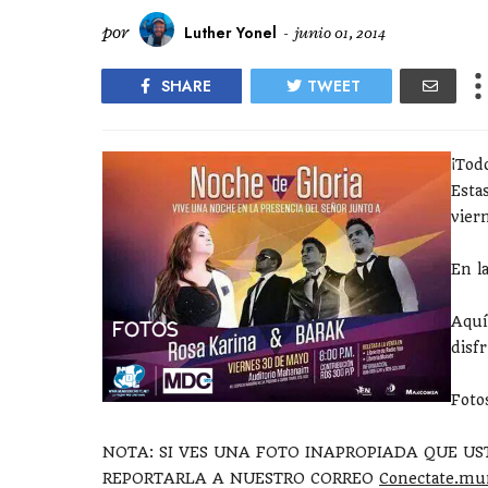
por
Luther Yonel
-
junio 01, 2014
SHARE
TWEET
¡Tod
Estas
vier
En l
Aquí
disfr
Foto
NOTA: SI VES UNA FOTO INAPROPIADA QUE US
REPORTARLA A NUESTRO CORREO
Conectate.mu