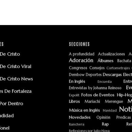
ES
SECCIONES
e Cristo
A profundidad
Actualizaciones
A
Adoración
Álbumes
Bachata
e Cristo Viral
Congresos
Consejos
Cortometrajes
Descargas
Elec
Dembow
Deportes
e Cristo News
En Inglés
Entr
Encuesta
Ev
Entrevistas by Johanna Reinoso
s De Fortaleza
Fotos de Eventos
Hip-Ho
Expolit
M
Libros
Mariachi
Merengue
Por Dentro
Noti
Música en Inglés
Navidad
ndidad
Novedades
Opinión
Predicas
Rap
Re
Ranchera
Yonel
Reflexiones por Julio Nova