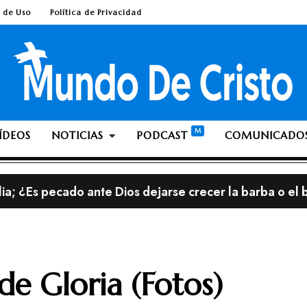
 de Uso
Política de Privacidad
ÍDEOS
NOTICIAS
PODCAST
COMUNICADO
lia; ¿Es pecado ante Dios dejarse crecer la barba o el 
streno, con el álbum «This is Not a Test»
e Gloria (Fotos)