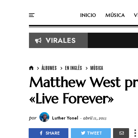
INICIO
MÚSICA
V
VIRALES
ÁLBUMES
EN INGLÉS
MÚSICA
Matthew West pr
«Live Forever»
por
Luther Yonel
-
abril 11, 2015
SHARE
TWEET