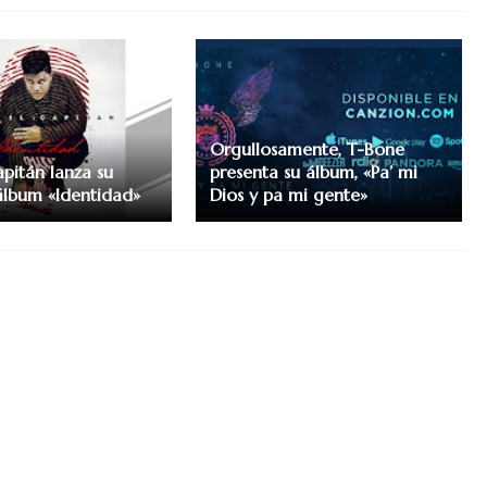
Orgullosamente, T-Bone
pitán lanza su
presenta su álbum, «Pa’ mi
lbum «Identidad»
Dios y pa mi gente»