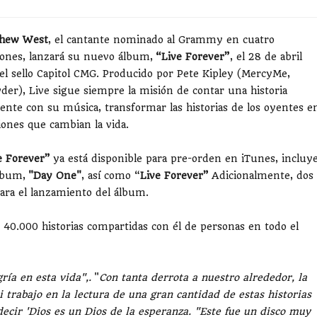
hew West
, el cantante nominado al Grammy en cuatro
iones, lanzará su nuevo álbum,
“Live Forever”
, el 28 de abril
 el sello Capitol CMG. Producido por Pete Kipley (MercyMe,
der), Live sigue siempre la misión de contar una historia
rente con su música, transformar las historias de los oyentes e
iones que cambian la vida.
e Forever”
ya está disponible para pre-orden en iTunes, incluy
álbum,
"Day One"
, así como “
Live Forever”
Adicionalmente, dos
para el lanzamiento del álbum.
 40.000 historias compartidas con él de personas en todo el
ría en esta vida",.
"
Con tanta derrota a nuestro alrededor, la
i trabajo en la lectura de una gran cantidad de estas historias
ecir 'Dios es un Dios de la esperanza. "Este fue un disco muy