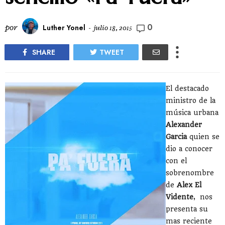
0
por
Luther Yonel
-
julio 18, 2015
SHARE
TWEET
El destacado
ministro de la
música urbana
Alexander
Garcia
quien se
dio a conocer
con el
sobrenombre
de
Alex El
Vidente
, nos
presenta su
mas reciente