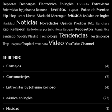
Descargas
Electrónica
En Inglés
Entrevistas
Deportes
Encuesta
Eventos
Fotos de Eventos
Entrevistas by Johanna Reinoso
Expolit
Música
Hip-Hop
Libros
Música en Inglés
Mariachi
Merengue
Israel
Noticias
Novedades
Opinión
Predicas
R&B
Navidad
Ranchera
Rap
Reflexión
Reggaeton
Reflexiones por Julio Nova
Reggae
Romántica
Tendencias
Tecnología
Testimonios
Santiago
Spotify Playlist
Vídeo
YouTube Channel
Trap
Tropical
TrapBow
Vallenato
DE INTERÉS
Consejos
(4)
Cortometrajes
(2)
Entrevistas by Johanna Reinoso
(4)
Música en Inglés
(22)
Navidad
(1)