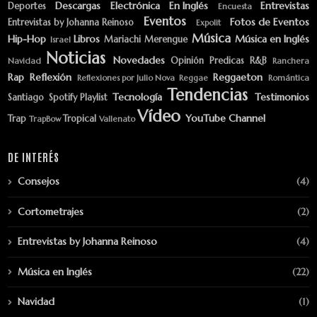
Descargas
Electrónica
En Inglés
Entrevistas
Deportes
Encuesta
Eventos
Fotos de Eventos
Entrevistas by Johanna Reinoso
Expolit
Música
Hip-Hop
Libros
Música en Inglés
Mariachi
Merengue
Israel
Noticias
Novedades
Opinión
Predicas
R&B
Navidad
Ranchera
Rap
Reflexión
Reggaeton
Reflexiones por Julio Nova
Reggae
Romántica
Tendencias
Tecnología
Testimonios
Santiago
Spotify Playlist
Vídeo
YouTube Channel
Trap
Tropical
TrapBow
Vallenato
DE INTERÉS
Consejos
(4)
Cortometrajes
(2)
Entrevistas by Johanna Reinoso
(4)
Música en Inglés
(22)
Navidad
(1)