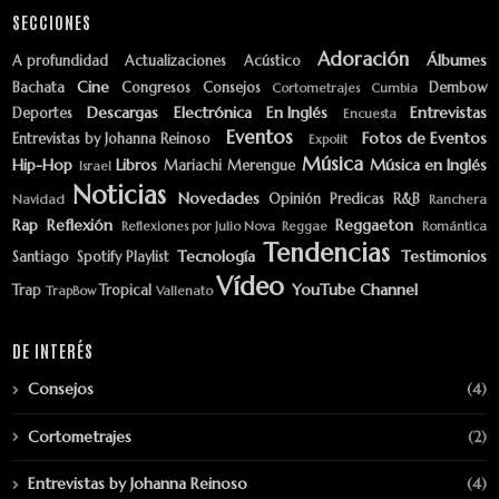
SECCIONES
Adoración
Álbumes
A profundidad
Actualizaciones
Acústico
Cine
Bachata
Congresos
Consejos
Dembow
Cortometrajes
Cumbia
Descargas
Electrónica
En Inglés
Entrevistas
Deportes
Encuesta
Eventos
Fotos de Eventos
Entrevistas by Johanna Reinoso
Expolit
Música
Hip-Hop
Libros
Música en Inglés
Mariachi
Merengue
Israel
Noticias
Novedades
Opinión
Predicas
R&B
Navidad
Ranchera
Rap
Reflexión
Reggaeton
Reflexiones por Julio Nova
Reggae
Romántica
Tendencias
Tecnología
Testimonios
Santiago
Spotify Playlist
Vídeo
YouTube Channel
Trap
Tropical
TrapBow
Vallenato
DE INTERÉS
Consejos
(4)
Cortometrajes
(2)
Entrevistas by Johanna Reinoso
(4)