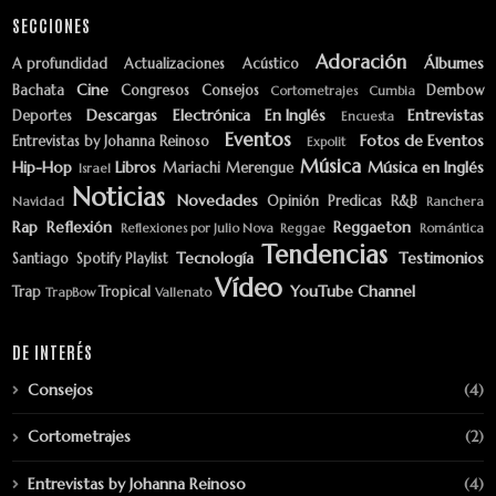
SECCIONES
Adoración
Álbumes
A profundidad
Actualizaciones
Acústico
Cine
Bachata
Congresos
Consejos
Dembow
Cortometrajes
Cumbia
Descargas
Electrónica
En Inglés
Entrevistas
Deportes
Encuesta
Eventos
Fotos de Eventos
Entrevistas by Johanna Reinoso
Expolit
Música
Hip-Hop
Libros
Música en Inglés
Mariachi
Merengue
Israel
Noticias
Novedades
Opinión
Predicas
R&B
Navidad
Ranchera
Rap
Reflexión
Reggaeton
Reflexiones por Julio Nova
Reggae
Romántica
Tendencias
Tecnología
Testimonios
Santiago
Spotify Playlist
Vídeo
YouTube Channel
Trap
Tropical
TrapBow
Vallenato
DE INTERÉS
Consejos
(4)
Cortometrajes
(2)
Entrevistas by Johanna Reinoso
(4)