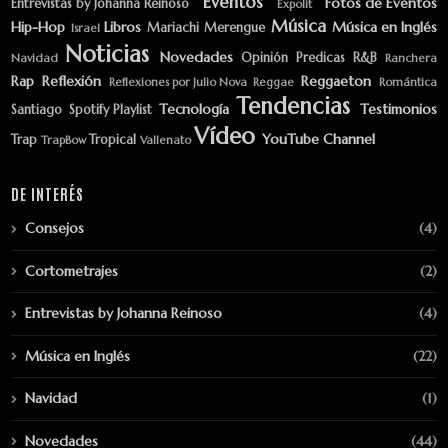
Eventos
Fotos de Eventos
Entrevistas by Johanna Reinoso
Expolit
Música
Hip-Hop
Libros
Música en Inglés
Mariachi
Merengue
Israel
Noticias
Novedades
Opinión
Predicas
R&B
Navidad
Ranchera
Rap
Reflexión
Reggaeton
Reflexiones por Julio Nova
Reggae
Romántica
Tendencias
Tecnología
Testimonios
Santiago
Spotify Playlist
Vídeo
YouTube Channel
Trap
Tropical
TrapBow
Vallenato
DE INTERÉS
Consejos
(4)
Cortometrajes
(2)
Entrevistas by Johanna Reinoso
(4)
Música en Inglés
(22)
Navidad
(1)
Novedades
(44)