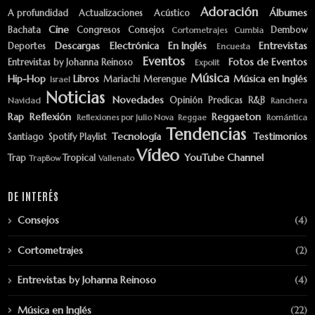
Adoración
Álbumes
A profundidad
Actualizaciones
Acústico
Cine
Bachata
Congresos
Consejos
Dembow
Cortometrajes
Cumbia
Descargas
Electrónica
En Inglés
Entrevistas
Deportes
Encuesta
Eventos
Fotos de Eventos
Entrevistas by Johanna Reinoso
Expolit
Música
Hip-Hop
Libros
Música en Inglés
Mariachi
Merengue
Israel
Noticias
Novedades
Opinión
Predicas
R&B
Navidad
Ranchera
Rap
Reflexión
Reggaeton
Reflexiones por Julio Nova
Reggae
Romántica
Tendencias
Tecnología
Testimonios
Santiago
Spotify Playlist
Vídeo
YouTube Channel
Trap
Tropical
TrapBow
Vallenato
DE INTERÉS
Consejos
(4)
Cortometrajes
(2)
Entrevistas by Johanna Reinoso
(4)
Música en Inglés
(22)