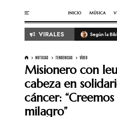
INICIO
MÚSICA
V
VIRALES
Según la Bib
TobyMac de e
NOTICIAS
TENDENCIAS
VÍDEO
Misionero con leu
cabeza en solidar
cáncer: “Creemos 
milagro”