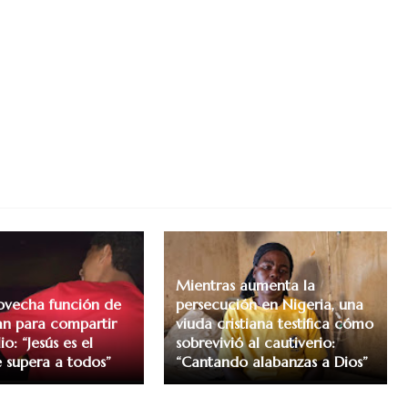
Mientras aumenta la
ovecha función de
persecución en Nigeria, una
n para compartir
viuda cristiana testifica cómo
io: “Jesús es el
sobrevivió al cautiverio:
 supera a todos”
“Cantando alabanzas a Dios”