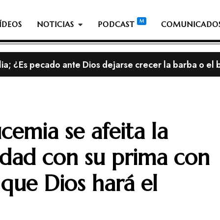
ÍDEOS
NOTICIAS
PODCAST
COMUNICADO
lia; ¿Es pecado ante Dios dejarse crecer la barba o el 
streno, con el álbum «This is Not a Test»
cemia se afeita la
idad con su prima con
que Dios hará el