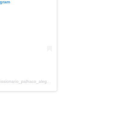
agram
Una publicación compartida por Palhaço Alegria (@missionario_palhaco_alegria)