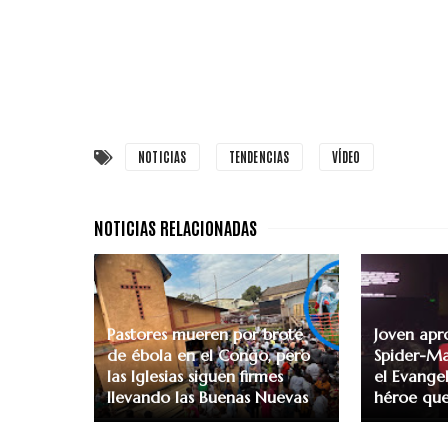
NOTICIAS
TENDENCIAS
VÍDEO
Pastores mueren por brote
Joven apr
de ébola en el Congo, pero
Spider-Ma
las Iglesias siguen firmes
el Evangel
llevando las Buenas Nuevas
héroe que