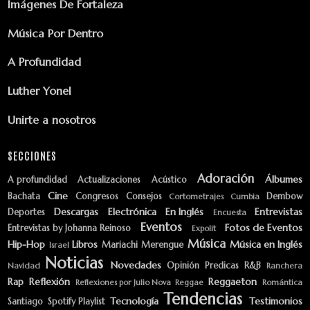
Imágenes De Fortaleza
Música Por Dentro
A Profundidad
Luther Yonel
Unirte a nosotros
SECCIONES
Adoración
Álbumes
A profundidad
Actualizaciones
Acústico
Cine
Bachata
Congresos
Consejos
Dembow
Cortometrajes
Cumbia
Descargas
Electrónica
En Inglés
Entrevistas
Deportes
Encuesta
Eventos
Fotos de Eventos
Entrevistas by Johanna Reinoso
Expolit
Música
Hip-Hop
Libros
Música en Inglés
Mariachi
Merengue
Israel
Noticias
Novedades
Opinión
Predicas
R&B
Navidad
Ranchera
Rap
Reflexión
Reggaeton
Reflexiones por Julio Nova
Reggae
Romántica
Tendencias
Tecnología
Testimonios
Santiago
Spotify Playlist