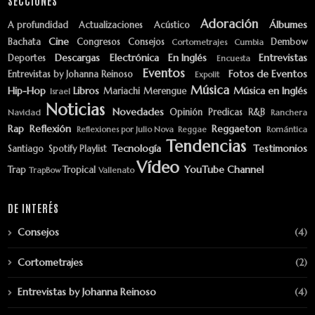
SECCIONES
Adoración
Álbumes
A profundidad
Actualizaciones
Acústico
Cine
Bachata
Congresos
Consejos
Dembow
Cortometrajes
Cumbia
Descargas
Electrónica
En Inglés
Entrevistas
Deportes
Encuesta
Eventos
Fotos de Eventos
Entrevistas by Johanna Reinoso
Expolit
Música
Hip-Hop
Libros
Música en Inglés
Mariachi
Merengue
Israel
Noticias
Novedades
Opinión
Predicas
R&B
Navidad
Ranchera
Rap
Reflexión
Reggaeton
Reflexiones por Julio Nova
Reggae
Romántica
Tendencias
Tecnología
Testimonios
Santiago
Spotify Playlist
Vídeo
YouTube Channel
Trap
Tropical
TrapBow
Vallenato
DE INTERÉS
Consejos
(4)
Cortometrajes
(2)
Entrevistas by Johanna Reinoso
(4)