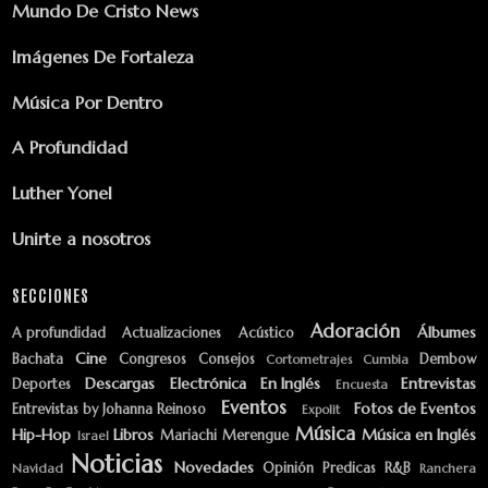
Mundo De Cristo News
Imágenes De Fortaleza
Música Por Dentro
A Profundidad
Luther Yonel
Unirte a nosotros
SECCIONES
Adoración
Álbumes
A profundidad
Actualizaciones
Acústico
Cine
Bachata
Congresos
Consejos
Dembow
Cortometrajes
Cumbia
Descargas
Electrónica
En Inglés
Entrevistas
Deportes
Encuesta
Eventos
Fotos de Eventos
Entrevistas by Johanna Reinoso
Expolit
Música
Hip-Hop
Libros
Música en Inglés
Mariachi
Merengue
Israel
Noticias
Novedades
Opinión
Predicas
R&B
Navidad
Ranchera