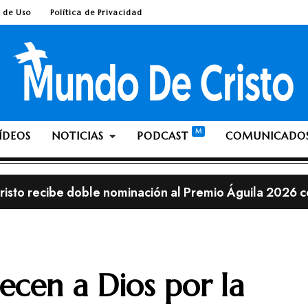
 de Uso
Política de Privacidad
ÍDEOS
NOTICIAS
PODCAST
COMUNICADO
isto recibe doble nominación al Premio Águila 2026 c
les de Lionel Messi en una iglesia cristiana resultan ser
sobrevive contra todo pronóstico y atribuye su recuper
lia; ¿Es pecado ante Dios dejarse crecer la barba o el 
ecen a Dios por la