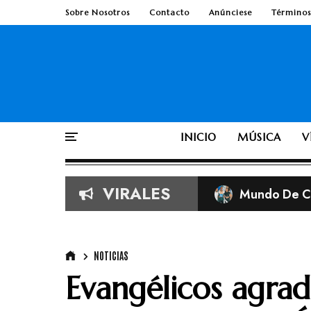
Sobre Nosotros
Contacto
Anúnciese
Términos
INICIO
MÚSICA
V
VIRALES
Mundo De Cr
Imágenes vira
Adolescente 
Según la Bib
NOTICIAS
Evangélicos agrad