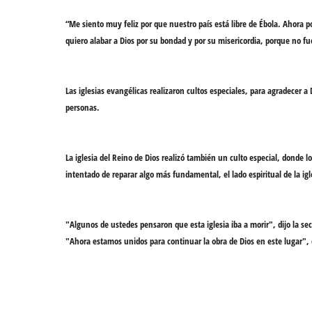
“Me siento muy feliz por que nuestro país está
libre de Ébola
. Ahora p
quiero
alabar a Dios
por su bondad y por su
misericordia
, porque no fu
Las
iglesias evangélicas
realizaron cultos especiales, para
agradecer a 
personas.
La iglesia del Reino de Dios realizó también un
culto especial
, donde l
intentado de reparar algo más fundamental,
el lado espiritual de la igl
"Algunos de ustedes pensaron que
esta iglesia iba a morir
", dijo la se
"Ahora
estamos unidos
para continuar la
obra de Dios
en este lugar", 