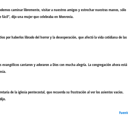
odemos caminar libremente, visitar a nuestros amigos y estrechar nuestras manos, sólo
e fácil”, dijo una mujer que celebraba en Monrovia.
Dios
por haberlos librado del
horror y la desesperación
, que afectó la vida cotidiana de las
os evangélicos
cantaron y adoraron a Dios
con mucha alegría. La congregación ahora está
esia
.
cretaria de la iglesia pentecostal, que recuerda su frustración al ver los asientos vacíos.
dijo.
Fuent