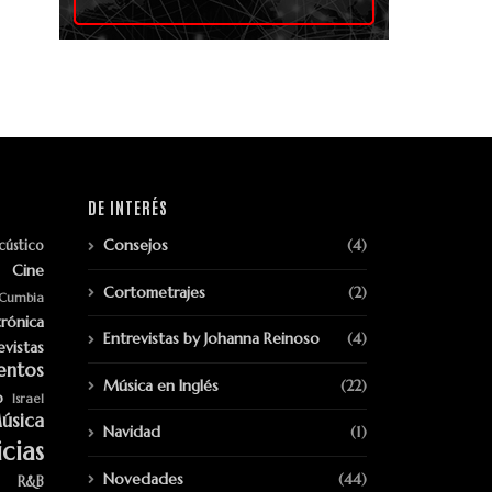
DE INTERÉS
Consejos
(4)
cústico
Cine
Cortometrajes
(2)
Cumbia
trónica
Entrevistas by Johanna Reinoso
(4)
evistas
entos
Música en Inglés
(22)
p
Israel
úsica
Navidad
(1)
cias
Novedades
(44)
R&B