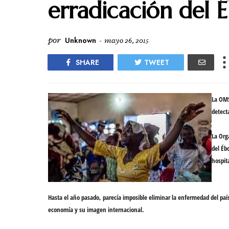
erradicación del É
por
Unknown
-
mayo 26, 2015
SHARE
TWEET
La OMS
detect
La Org
del Éb
hospit
Hasta el año pasado, parecía
imposible
eliminar la enfermedad del paí
economía y su imagen internacional.