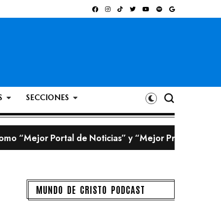
S
SECCIONES
omo “Mejor Portal de Noticias” y “Mejor Programa Ra
 creadas con inteligencia artificial
ación a un milagro de Dios: “Él me salvó la vida”
bigote?
MUNDO DE CRISTO PODCAST