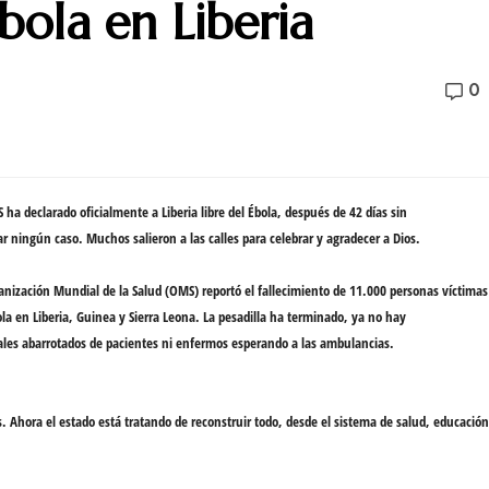
bola en Liberia
0
 ha declarado oficialmente a Liberia
libre del Ébola
, después de 42 días sin
ar
ningún caso
. Muchos salieron a las calles para celebrar y
agradecer a Dios
.
anización Mundial de la Salud (OMS) reportó el
fallecimiento de 11.000 personas
víctimas
ola en Liberia, Guinea y Sierra Leona.
La pesadilla ha terminado
, ya no hay
ales
abarrotados
de pacientes ni enfermos esperando a las ambulancias.
s. Ahora el estado está tratando de
reconstruir todo
, desde el sistema de salud, educación