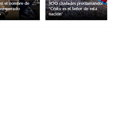
ez el nombre de
300 ciudades proclamando:
 inesperado
“Cristo es el Señor de esta
o
nación”