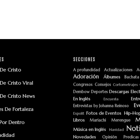
ES
SECCIONES
e Cristo
A profundidad
Actualizaciones
A
Adoración
Álbumes
Bachata
e Cristo Viral
Congresos
Consejos
Cortometrajes
Descargas
Elec
Dembow
Deportes
e Cristo News
En Inglés
Entr
Encuesta
Ev
Entrevistas by Johanna Reinoso
s De Fortaleza
Fotos de Eventos
Hip-Ho
Expolit
M
Libros
Mariachi
Merengue
Por Dentro
Noti
Música en Inglés
Navidad
ndidad
Novedades
Opinión
Predicas