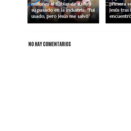
millones al hablar de su fe y
primera v
su pasado en la industria: “Fui
Jesús tras
usado, pero Jesús me salvó”
encuentr
NO HAY COMENTARIOS