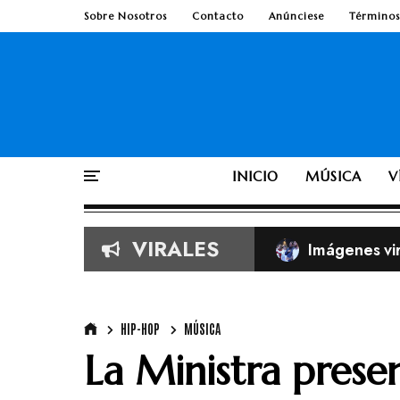
Sobre Nosotros
Contacto
Anúnciese
Términos
INICIO
MÚSICA
V
VIRALES
TobyMac de e
Según la Bib
HIP-HOP
MÚSICA
La Ministra presen