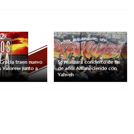
 Gracia traen nuevo
Se realizará concierto de fin
s Valores» junto a
de año: Amaneciendo con
Yahveh