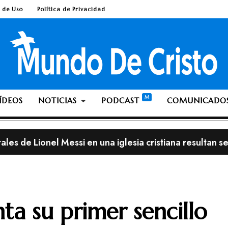
 de Uso
Política de Privacidad
ÍDEOS
NOTICIAS
PODCAST
COMUNICADO
streno, con el álbum «This is Not a Test»
lia; ¿Es pecado ante Dios dejarse crecer la barba o el 
ta su primer sencillo