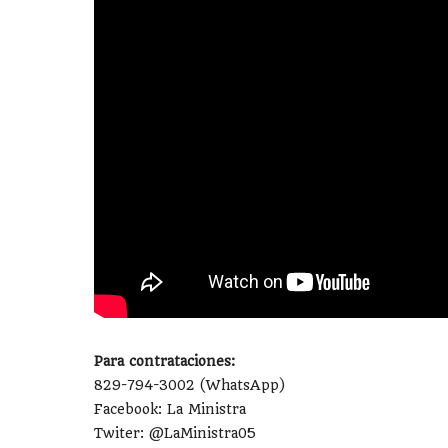
Para contrataciones:
829-794-3002 (WhatsApp)
Facebook: La Ministra
Twiter: @LaMinistra05