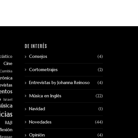
DE INTERÉS
Consejos
(4)
cústico
Cine
Cortometrajes
(2)
Cumbia
trónica
Entrevistas by Johanna Reinoso
(4)
evistas
entos
Música en Inglés
(22)
p
Israel
úsica
Navidad
(1)
cias
Novedades
(44)
R&B
flexión
Opinión
(4)
Reggae