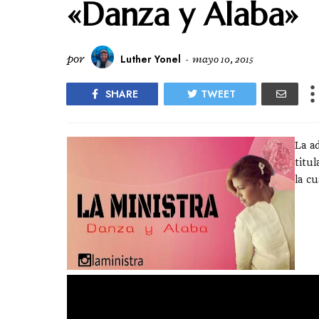
«Danza y Alaba»
por
Luther Yonel
-
mayo 10, 2015
SHARE
TWEET
La a
titu
la c