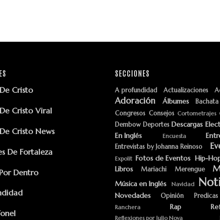
ES
SECCIONES
e Cristo
A profundidad
Actualizaciones
A
Adoración
Álbumes
Bachata
e Cristo Viral
Congresos
Consejos
Cortometrajes
Descargas
Elec
Dembow
Deportes
e Cristo News
En Inglés
Entr
Encuesta
Ev
Entrevistas by Johanna Reinoso
s De Fortaleza
Fotos de Eventos
Hip-Ho
Expolit
M
Libros
Mariachi
Merengue
Por Dentro
Noti
Música en Inglés
Navidad
ndidad
Novedades
Opinión
Predicas
Rap
Re
Ranchera
Yonel
Reflexiones por Julio Nova