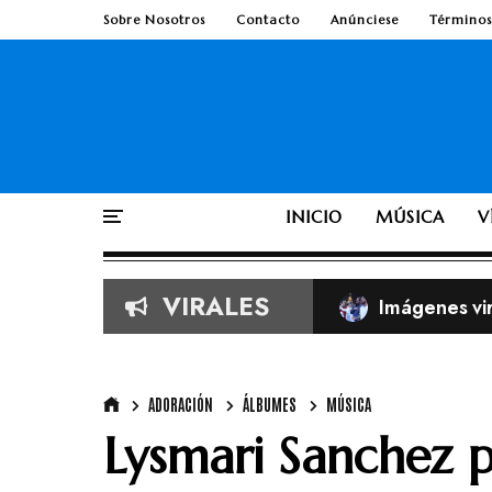
Sobre Nosotros
Contacto
Anúnciese
Términos
INICIO
MÚSICA
V
VIRALES
TobyMac de e
Según la Bib
ADORACIÓN
ÁLBUMES
MÚSICA
Lysmari Sanchez p