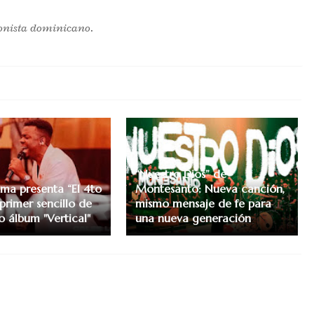
onista dominicano.
“Nuestro Dios” de
ima presenta “El 4to
Montesanto: Nueva canción,
primer sencillo de
mismo mensaje de fe para
o álbum "Vertical"
una nueva generación