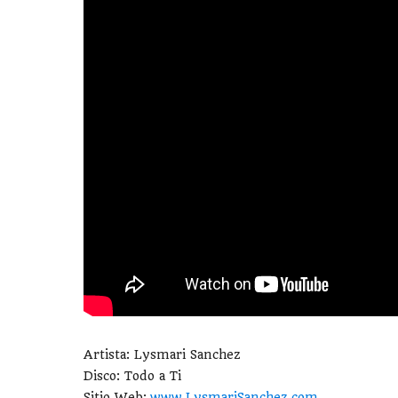
Artista: Lysmari Sanchez
Disco: Todo a Ti
Sitio Web:
www.LysmariSanchez.com