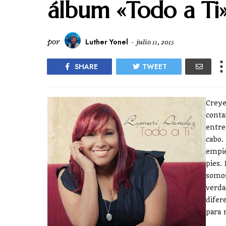
álbum «Todo a Ti
por
Luther Yonel
-
julio 11, 2015
SHARE
TWEET
Creye
conta
entre
cabo.
empie
pies.
somos
verda
difer
para 