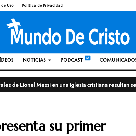
 de Uso
Política de Privacidad
ÍDEOS
NOTICIAS
PODCAST
COMUNICADO
streno, con el álbum «This is Not a Test»
lia; ¿Es pecado ante Dios dejarse crecer la barba o el 
resenta su primer