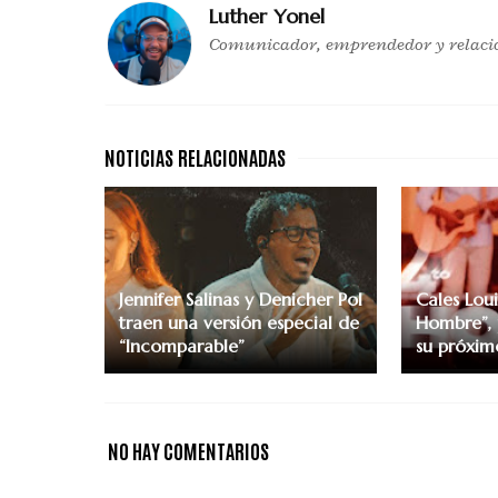
Luther Yonel
Comunicador, emprendedor y relaci
Jennifer Salinas y Denicher Pol
Cales Lou
traen una versión especial de
Hombre”, 
“Incomparable”
su próxim
NO HAY COMENTARIOS