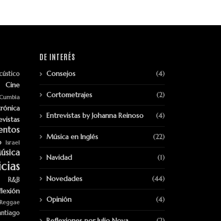
DE INTERÉS
Consejos
(4)
cústico
Cine
Cortometrajes
(2)
Cumbia
trónica
Entrevistas by Johanna Reinoso
(4)
evistas
entos
Música en Inglés
(22)
p
Israel
úsica
Navidad
(1)
cias
Novedades
(44)
R&B
flexión
Opinión
(4)
Reggae
antiago
Reflexiones por Julio Nova
(2)