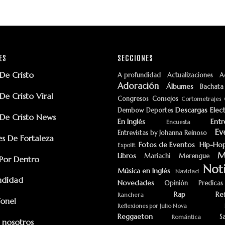
ES
SECCIONES
e Cristo
A profundidad
Actualizaciones
A
Adoración
Álbumes
Bachata
e Cristo Viral
Congresos
Consejos
Cortometrajes
Descargas
Elec
Dembow
Deportes
e Cristo News
En Inglés
Entr
Encuesta
Ev
Entrevistas by Johanna Reinoso
s De Fortaleza
Fotos de Eventos
Hip-Ho
Expolit
M
Libros
Mariachi
Merengue
Por Dentro
Noti
Música en Inglés
Navidad
ndidad
Novedades
Opinión
Predicas
Rap
Re
Ranchera
Yonel
Reflexiones por Julio Nova
Reggaeton
S
Romántica
 nosotros