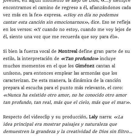
jóvenes, en algún momento se alejó de Dios, «...y siempre
encontramos el camino de regreso a él, afianzándonos cada
vez más en la fe» expresa.
«Hoy en día no podemos
cantar esta canción sin emocionarnos»
, dice. Eso se refleja
en los versos: «Y cuando no estoy, cuando me voy lejos de
él, siento una voz que me recuerda que soy para él».
Si bien la fuerza vocal de
Montreal
define gran parte de su
estilo, la interpretación de
«Tan profundo»
incluye
muchos momentos en el que los
Giménez
cantan al
unísono, para entonces emplear las armonías que los
caracterizan. De esta manera, la dinámica de la canción
prepara al escucha para el punto más relevante, el coro:
«Nunca ha existido otro amor, no he conocido otro amor
tan profundo, tan real, más que el cielo, más que el mar»
.
Respecto del videoclip y su producción,
Laly
narra:
«La
idea principal era mostrar paisajes y naturaleza que
demuestren la grandeza y la creatividad de Dios sin filtro...