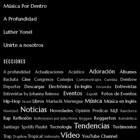
Música Por Dentro
A Profundidad
Luther Yonel
Unirte a nosotros
SECCIONES
Adoración
Álbumes
A profundidad
Actualizaciones
Acústico
Cine
Bachata
Congresos
Consejos
Dembow
Cortometrajes
Cumbia
Descargas
Electrónica
En Inglés
Entrevistas
Deportes
Encuesta
Eventos
Fotos de Eventos
Entrevistas by Johanna Reinoso
Expolit
Música
Hip-Hop
Libros
Música en Inglés
Mariachi
Merengue
Israel
Noticias
Novedades
Opinión
Predicas
R&B
Navidad
Ranchera
Rap
Reflexión
Reggaeton
Reflexiones por Julio Nova
Reggae
Romántica
Tendencias
Tecnología
Testimonios
Santiago
Spotify Playlist
Vídeo
YouTube Channel
Trap
Tropical
TrapBow
Vallenato