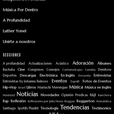
Música Por Dentro
A Profundidad
Luther Yonel
Unirte a nosotros
SECCIONES
Adoración
Álbumes
A profundidad
Actualizaciones
Acústico
Cine
Bachata
Congresos
Consejos
Dembow
Cortometrajes
Cumbia
Descargas
Electrónica
En Inglés
Entrevistas
Deportes
Encuesta
Eventos
Fotos de Eventos
Entrevistas by Johanna Reinoso
Expolit
Música
Hip-Hop
Libros
Música en Inglés
Mariachi
Merengue
Israel
Noticias
Novedades
Opinión
Predicas
R&B
Navidad
Ranchera
Rap
Reflexión
Reggaeton
Reflexiones por Julio Nova
Reggae
Romántica
Tendencias
Tecnología
Testimonios
Santiago
Spotify Playlist