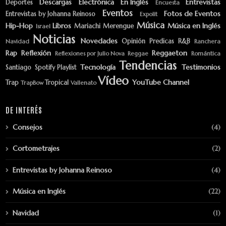
Descargas
Electrónica
En Inglés
Entrevistas
Deportes
Encuesta
Eventos
Fotos de Eventos
Entrevistas by Johanna Reinoso
Expolit
Música
Hip-Hop
Libros
Música en Inglés
Mariachi
Merengue
Israel
Noticias
Novedades
Opinión
Predicas
R&B
Navidad
Ranchera
Rap
Reflexión
Reggaeton
Reflexiones por Julio Nova
Reggae
Romántica
Tendencias
Tecnología
Testimonios
Santiago
Spotify Playlist
Vídeo
YouTube Channel
Trap
Tropical
TrapBow
Vallenato
DE INTERÉS
Consejos
(4)
Cortometrajes
(2)
Entrevistas by Johanna Reinoso
(4)
Música en Inglés
(22)
Navidad
(1)