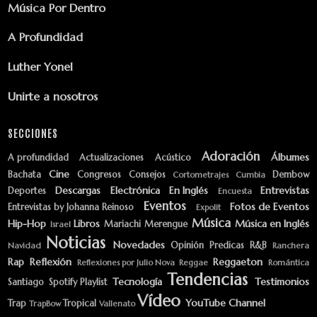
Música Por Dentro
A Profundidad
Luther Yonel
Unirte a nosotros
SECCIONES
Adoración
Álbumes
A profundidad
Actualizaciones
Acústico
Cine
Bachata
Congresos
Consejos
Dembow
Cortometrajes
Cumbia
Descargas
Electrónica
En Inglés
Entrevistas
Deportes
Encuesta
Eventos
Fotos de Eventos
Entrevistas by Johanna Reinoso
Expolit
Música
Hip-Hop
Libros
Música en Inglés
Mariachi
Merengue
Israel
Noticias
Novedades
Opinión
Predicas
R&B
Navidad
Ranchera
Rap
Reflexión
Reggaeton
Reflexiones por Julio Nova
Reggae
Romántica
Tendencias
Tecnología
Testimonios
Santiago
Spotify Playlist
Vídeo
YouTube Channel
Trap
Tropical
TrapBow
Vallenato