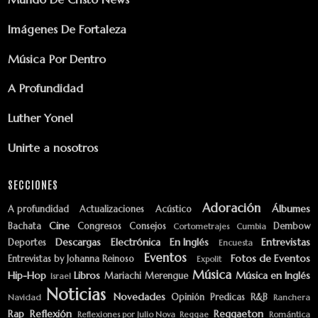
Imágenes De Fortaleza
Música Por Dentro
A Profundidad
Luther Yonel
Unirte a nosotros
SECCIONES
Adoración
Álbumes
A profundidad
Actualizaciones
Acústico
Cine
Bachata
Congresos
Consejos
Dembow
Cortometrajes
Cumbia
Descargas
Electrónica
En Inglés
Entrevistas
Deportes
Encuesta
Eventos
Fotos de Eventos
Entrevistas by Johanna Reinoso
Expolit
Música
Hip-Hop
Libros
Música en Inglés
Mariachi
Merengue
Israel
Noticias
Novedades
Opinión
Predicas
R&B
Navidad
Ranchera
Rap
Reflexión
Reggaeton
Reflexiones por Julio Nova
Reggae
Romántica