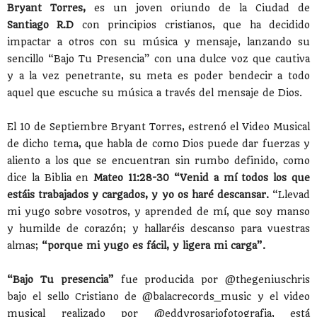
Bryant Torres,
es un joven oriundo de la Ciudad de
Santiago R.D
con principios cristianos, que ha decidido
impactar a otros con su música y mensaje, lanzando su
sencillo “Bajo Tu Presencia” con una dulce voz que cautiva
y a la vez penetrante, su meta es poder bendecir a todo
aquel que escuche su música a través del mensaje de Dios.
El 10 de Septiembre Bryant Torres, estrenó el Video Musical
de dicho tema, que habla de como Dios puede dar fuerzas y
aliento a los que se encuentran sin rumbo definido, como
dice la Biblia en
Mateo 11:28-30 “Venid a mí todos los que
estáis trabajados y cargados, y yo os haré descansar.
“Llevad
mi yugo sobre vosotros, y aprended de mí, que soy manso
y humilde de corazón; y hallaréis descanso para vuestras
almas;
“porque mi yugo es fácil, y ligera mi carga”.
“Bajo Tu presencia”
fue producida por @thegeniuschris
bajo el sello Cristiano de @balacrecords_music y el video
musical realizado por @eddyrosariofotografia, está