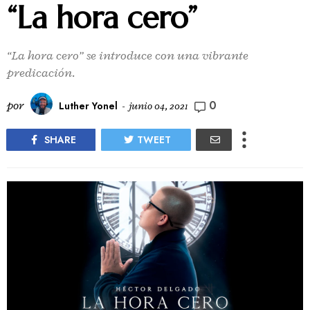
“La hora cero”
“La hora cero” se introduce con una vibrante
predicación.
0
por
Luther Yonel
-
junio 04, 2021
SHARE
TWEET