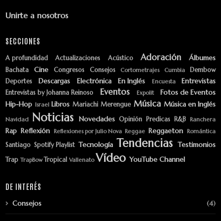
Unirte a nosotros
SECCIONES
Adoración
Álbumes
A profundidad
Actualizaciones
Acústico
Cine
Bachata
Congresos
Consejos
Dembow
Cortometrajes
Cumbia
Descargas
Electrónica
En Inglés
Entrevistas
Deportes
Encuesta
Eventos
Fotos de Eventos
Entrevistas by Johanna Reinoso
Expolit
Música
Hip-Hop
Libros
Música en Inglés
Mariachi
Merengue
Israel
Noticias
Novedades
Opinión
Predicas
R&B
Navidad
Ranchera
Rap
Reflexión
Reggaeton
Reflexiones por Julio Nova
Reggae
Romántica
Tendencias
Tecnología
Testimonios
Santiago
Spotify Playlist
Vídeo
YouTube Channel
Trap
Tropical
TrapBow
Vallenato
DE INTERÉS
Consejos
(4)