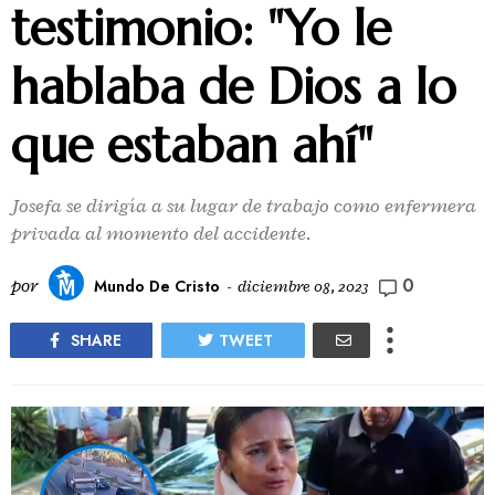
testimonio: "Yo le
hablaba de Dios a lo
que estaban ahí"
Josefa se dirigía a su lugar de trabajo como enfermera
privada al momento del accidente.
0
por
Mundo De Cristo
-
diciembre 08, 2023
SHARE
TWEET