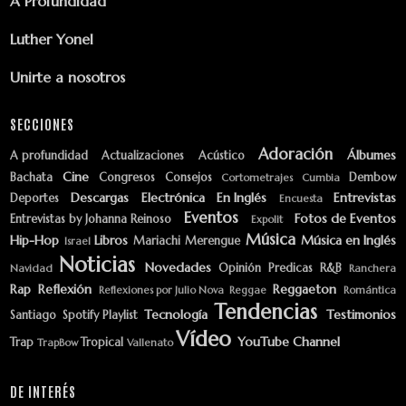
A Profundidad
Luther Yonel
Unirte a nosotros
SECCIONES
Adoración
Álbumes
A profundidad
Actualizaciones
Acústico
Cine
Bachata
Congresos
Consejos
Dembow
Cortometrajes
Cumbia
Descargas
Electrónica
En Inglés
Entrevistas
Deportes
Encuesta
Eventos
Fotos de Eventos
Entrevistas by Johanna Reinoso
Expolit
Música
Hip-Hop
Libros
Música en Inglés
Mariachi
Merengue
Israel
Noticias
Novedades
Opinión
Predicas
R&B
Navidad
Ranchera
Rap
Reflexión
Reggaeton
Reflexiones por Julio Nova
Reggae
Romántica
Tendencias
Tecnología
Testimonios
Santiago
Spotify Playlist
Vídeo
YouTube Channel
Trap
Tropical
TrapBow
Vallenato
DE INTERÉS