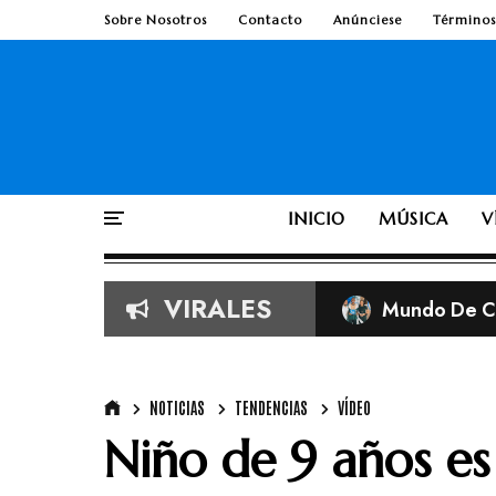
Sobre Nosotros
Contacto
Anúnciese
Términos
INICIO
MÚSICA
V
VIRALES
Mundo De Cr
Imágenes vira
Adolescente 
Según la Bib
NOTICIAS
TENDENCIAS
VÍDEO
Niño de 9 años e