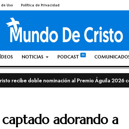
 de Uso
Política de Privacidad
ÍDEOS
NOTICIAS
PODCAST
COMUNICADO
isto recibe doble nominación al Premio Águila 2026 c
les de Lionel Messi en una iglesia cristiana resultan ser
sobrevive contra todo pronóstico y atribuye su recuper
lia; ¿Es pecado ante Dios dejarse crecer la barba o el 
s captado adorando a