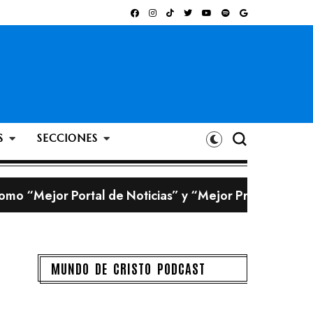
S
SECCIONES
omo “Mejor Portal de Noticias” y “Mejor Programa Ra
 creadas con inteligencia artificial
ación a un milagro de Dios: “Él me salvó la vida”
bigote?
MUNDO DE CRISTO PODCAST