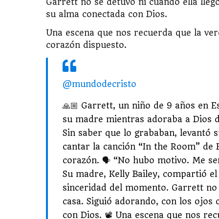
Garrett no se detuvo ni cuando ella lleg
su alma conectada con Dios.
Una escena que nos recuerda que la ver
corazón dispuesto.
@mundodecristo
🙏🏼 Garrett, un niño de 9 años en 
su madre mientras adoraba a Dios de 
Sin saber que lo grababan, levantó 
cantar la canción “In the Room” de 
corazón. 🗣️ “No hubo motivo. Me se
Su madre, Kelly Bailey, compartió e
sinceridad del momento. Garrett no 
casa. Siguió adorando, con los ojos
con Dios. 📽️ Una escena que nos re