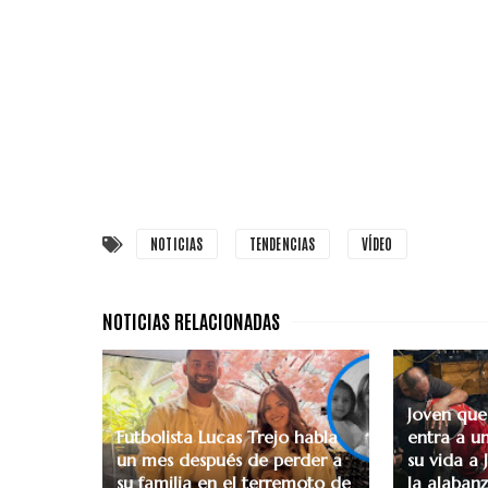
NOTICIAS
TENDENCIAS
VÍDEO
Joven que
Futbolista Lucas Trejo habla
entra a un
un mes después de perder a
su vida a 
su familia en el terremoto de
la alabanz