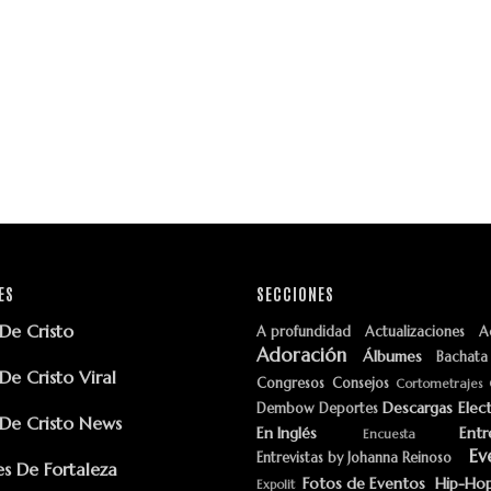
ES
SECCIONES
e Cristo
A profundidad
Actualizaciones
A
Adoración
Álbumes
Bachata
e Cristo Viral
Congresos
Consejos
Cortometrajes
Descargas
Elec
Dembow
Deportes
e Cristo News
En Inglés
Entr
Encuesta
Ev
Entrevistas by Johanna Reinoso
s De Fortaleza
Fotos de Eventos
Hip-Ho
Expolit