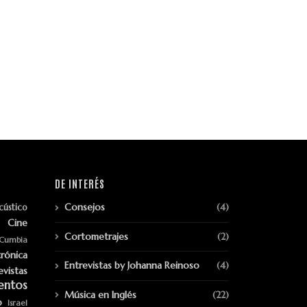
DE INTERÉS
Consejos
(4)
cústico
Cine
Cortometrajes
(2)
Cumbia
trónica
Entrevistas by Johanna Reinoso
(4)
evistas
entos
Música en Inglés
(22)
p
Israel