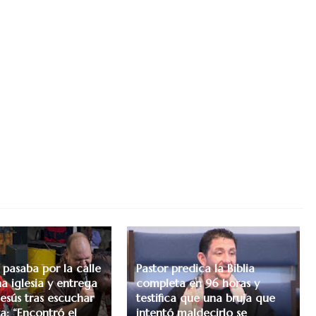
 pasaba por la calle
Pastor predica la Biblia
a iglesia y entrega
completa en 96 horas y
Jesús tras escuchar
testifica que una bruja que
a: “Encontró el
intentó maldecirlo se