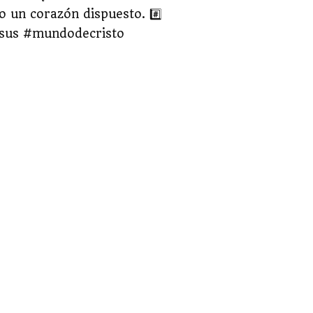
o un corazón dispuesto. #️⃣
esus #mundodecristo