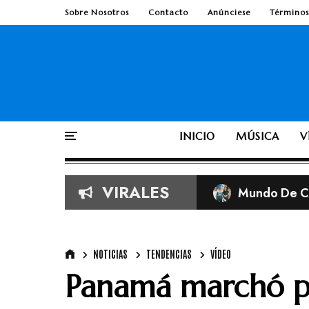
Sobre Nosotros
Contacto
Anúnciese
Términos
INICIO
MÚSICA
V
VIRALES
Mundo De Cr
Imágenes vira
Según la Bib
TobyMac de e
NOTICIAS
TENDENCIAS
VÍDEO
Panamá marchó po