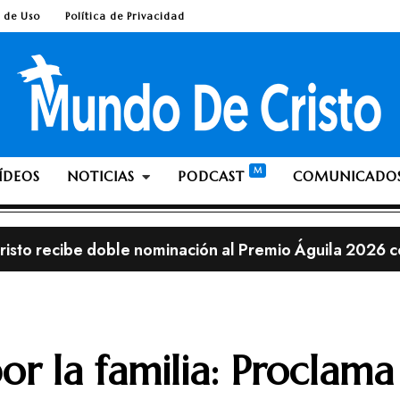
 de Uso
Política de Privacidad
ÍDEOS
NOTICIAS
PODCAST
COMUNICADO
isto recibe doble nominación al Premio Águila 2026 c
les de Lionel Messi en una iglesia cristiana resultan ser
lia; ¿Es pecado ante Dios dejarse crecer la barba o el 
streno, con el álbum «This is Not a Test»
r la familia: Proclama