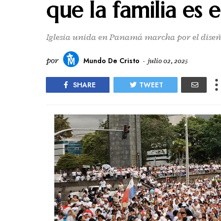
que la familia es 
Iglesia unida en Panamá marcha por el diseño
por
Mundo De Cristo
-
julio 02, 2025
SHARE
TWEET