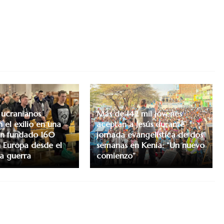
s ucranianos
Más de 142 mil jóvenes
 el exilio en una
aceptan a Jesús durante
an fundado 160
jornada evangelística de dos
n Europa desde el
semanas en Kenia: “Un nuevo
la guerra
comienzo”