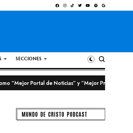
S
SECCIONES
omo “Mejor Portal de Noticias” y “Mejor Programa Ra
 creadas con inteligencia artificial
bigote?
MUNDO DE CRISTO PODCAST