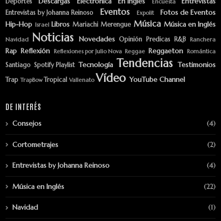
Descargas
Electrónica
En Inglés
Entrevistas
Deportes
Encuesta
Eventos
Fotos de Eventos
Entrevistas by Johanna Reinoso
Expolit
Música
Hip-Hop
Libros
Música en Inglés
Mariachi
Merengue
Israel
Noticias
Novedades
Opinión
Predicas
R&B
Navidad
Ranchera
Rap
Reflexión
Reggaeton
Reflexiones por Julio Nova
Reggae
Romántica
Tendencias
Tecnología
Testimonios
Santiago
Spotify Playlist
Vídeo
YouTube Channel
Trap
Tropical
TrapBow
Vallenato
DE INTERÉS
Consejos
(4)
Cortometrajes
(2)
Entrevistas by Johanna Reinoso
(4)
Música en Inglés
(22)
Navidad
(1)