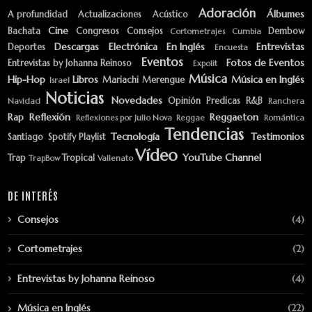
Adoración
Álbumes
A profundidad
Actualizaciones
Acústico
Cine
Bachata
Congresos
Consejos
Dembow
Cortometrajes
Cumbia
Descargas
Electrónica
En Inglés
Entrevistas
Deportes
Encuesta
Eventos
Fotos de Eventos
Entrevistas by Johanna Reinoso
Expolit
Música
Hip-Hop
Libros
Música en Inglés
Mariachi
Merengue
Israel
Noticias
Novedades
Opinión
Predicas
R&B
Navidad
Ranchera
Rap
Reflexión
Reggaeton
Reflexiones por Julio Nova
Reggae
Romántica
Tendencias
Tecnología
Testimonios
Santiago
Spotify Playlist
Vídeo
YouTube Channel
Trap
Tropical
TrapBow
Vallenato
DE INTERÉS
Consejos
(4)
Cortometrajes
(2)
Entrevistas by Johanna Reinoso
(4)
Música en Inglés
(22)