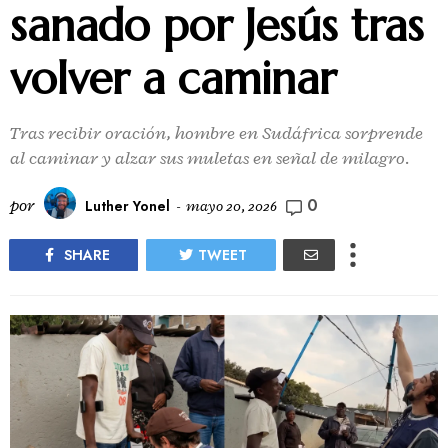
sanado por Jesús tras
volver a caminar
Tras recibir oración, hombre en Sudáfrica sorprende
al caminar y alzar sus muletas en señal de milagro.
0
por
Luther Yonel
-
mayo 20, 2026
SHARE
TWEET