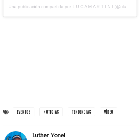
Una publicación compartida por L U C A M A R T I N I (@olucamartini)
EVENTOS
NOTICIAS
TENDENCIAS
VÍDEO
Luther Yonel