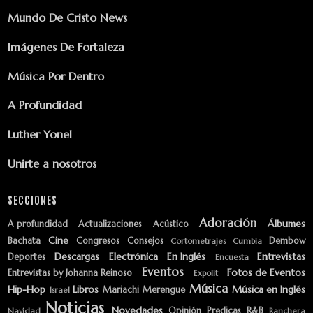
Mundo De Cristo News
Imágenes De Fortaleza
Música Por Dentro
A Profundidad
Luther Yonel
Unirte a nosotros
SECCIONES
Adoración
Álbumes
A profundidad
Actualizaciones
Acústico
Cine
Bachata
Congresos
Consejos
Dembow
Cortometrajes
Cumbia
Descargas
Electrónica
En Inglés
Entrevistas
Deportes
Encuesta
Eventos
Fotos de Eventos
Entrevistas by Johanna Reinoso
Expolit
Música
Hip-Hop
Libros
Música en Inglés
Mariachi
Merengue
Israel
Noticias
Novedades
Opinión
Predicas
R&B
Navidad
Ranchera