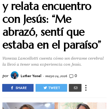
y relata encuentro
con Jesús: “Me
abrazó, sentí que
estaba en el paraíso”
Vanessa Lancellotti cuenta cómo un derrame cerebral
la llevó a tener una experiencia con Jesús.
0
por
Luther Yonel
-
mayo 24, 2026
SHARE
TWEET