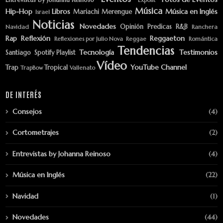
Música
Hip-Hop
Libros
Música en Inglés
Mariachi
Merengue
Israel
Noticias
Novedades
Opinión
Predicas
R&B
Navidad
Ranchera
Rap
Reflexión
Reggaeton
Reflexiones por Julio Nova
Reggae
Romántica
Tendencias
Tecnología
Testimonios
Santiago
Spotify Playlist
Vídeo
YouTube Channel
Trap
Tropical
TrapBow
Vallenato
DE INTERÉS
Consejos
(4)
Cortometrajes
(2)
Entrevistas by Johanna Reinoso
(4)
Música en Inglés
(22)
Navidad
(1)
Novedades
(44)