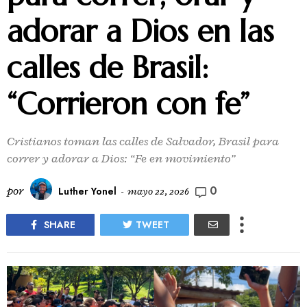
adorar a Dios en las
calles de Brasil:
“Corrieron con fe”
Cristianos toman las calles de Salvador, Brasil para
correr y adorar a Dios: “Fe en movimiento”
0
por
Luther Yonel
-
mayo 22, 2026
SHARE
TWEET