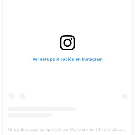
Ver esta publicación en Instagram
Una publicación compartida por Corre cristão | 1º Corrida crista do Brasil (@corridacorrecristao)