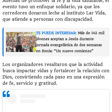
Además de promover la fe y la vida saludable, el
evento tuvo un enfoque solidario, ya que los
corredores donaron leche al instituto Lar Vida,
que atiende a personas con discapacidad.
TE PUEDE INTERESAR:
Más de 142 mil
jóvenes aceptan a Jesús durante
jornada evangelística de dos semanas
en Kenia: “Un nuevo comienzo”
Los organizadores resaltaron que la actividad
busca impactar vidas y fortalecer la relación con
Dios, convirtiendo cada paso en una expresión
de fe, servicio y gratitud.