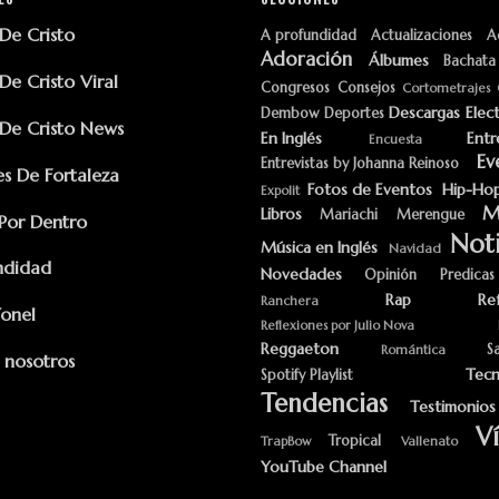
e Cristo
A profundidad
Actualizaciones
A
Adoración
Álbumes
Bachata
e Cristo Viral
Congresos
Consejos
Cortometrajes
Descargas
Elec
Dembow
Deportes
e Cristo News
En Inglés
Entr
Encuesta
Ev
Entrevistas by Johanna Reinoso
s De Fortaleza
Fotos de Eventos
Hip-Ho
Expolit
M
Libros
Mariachi
Merengue
Por Dentro
Noti
Música en Inglés
Navidad
ndidad
Novedades
Opinión
Predicas
Rap
Re
Ranchera
Yonel
Reflexiones por Julio Nova
Reggaeton
S
Romántica
 nosotros
Tecn
Spotify Playlist
Tendencias
Testimonios
V
Tropical
TrapBow
Vallenato
YouTube Channel