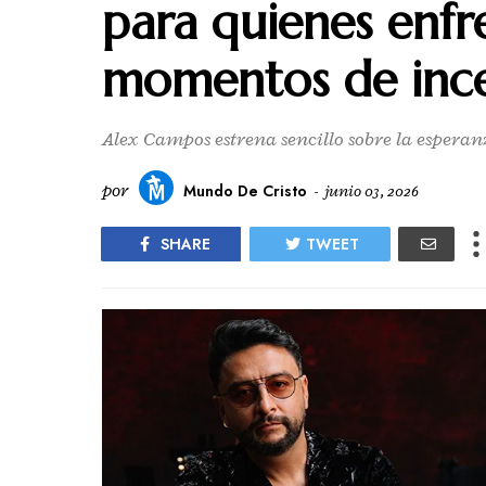
para quienes enfr
momentos de inc
Alex Campos estrena sencillo sobre la esperan
por
Mundo De Cristo
-
junio 03, 2026
SHARE
TWEET