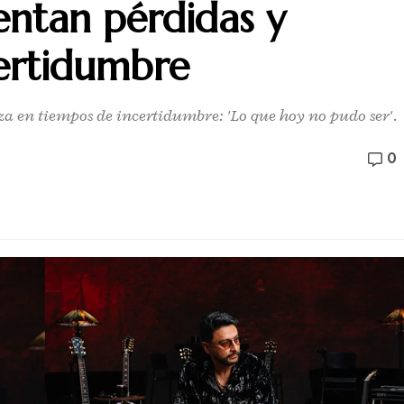
entan pérdidas y
ertidumbre
za en tiempos de incertidumbre: 'Lo que hoy no pudo ser'.
0