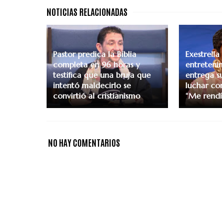
Pastor predica la Biblia
Exestrella
completa en 96 horas y
entreteni
testifica que una bruja que
entrega su
intentó maldecirlo se
luchar con
convirtió al cristianismo
“Me rendí 
NO HAY COMENTARIOS