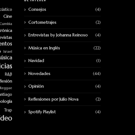
Consejos
(4)
cústico
Cine
Cortometrajes
(2)
Cumbia
trónica
Entrevistas by Johanna Reinoso
(4)
evistas
entos
Música en Inglés
(22)
p
Israel
úsica
Navidad
(1)
cias
Novedades
(44)
R&B
flexión
Opinión
(4)
Reggae
antiago
Reflexiones por Julio Nova
(2)
ología
Trap
Spotify Playlist
(4)
ídeo