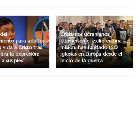
 del
Cristianos ucranianos
miento para adultos
convierten el exilio en una
 vida a Cristo tras
misión: han fundado 160
tra la depresión:
iglesias en Europa desde el
a sus pies”
inicio de la guerra