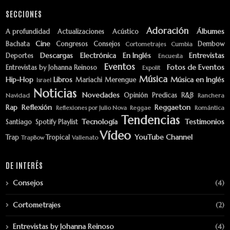
SECCIONES
Adoración
Álbumes
A profundidad
Actualizaciones
Acústico
Cine
Bachata
Congresos
Consejos
Dembow
Cortometrajes
Cumbia
Descargas
Electrónica
En Inglés
Entrevistas
Deportes
Encuesta
Eventos
Fotos de Eventos
Entrevistas by Johanna Reinoso
Expolit
Música
Hip-Hop
Libros
Música en Inglés
Mariachi
Merengue
Israel
Noticias
Novedades
Opinión
Predicas
R&B
Navidad
Ranchera
Rap
Reflexión
Reggaeton
Reflexiones por Julio Nova
Reggae
Romántica
Tendencias
Tecnología
Testimonios
Santiago
Spotify Playlist
Vídeo
YouTube Channel
Trap
Tropical
TrapBow
Vallenato
DE INTERÉS
Consejos
(4)
Cortometrajes
(2)
Entrevistas by Johanna Reinoso
(4)