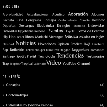
SECCIONES
Adoración
Álbumes
A profundidad
Actualizaciones
Acústico
Cine
Bachata
Congresos
Consejos
Dembow
Cortometrajes
Cumbia
Descargas
Electrónica
En Inglés
Entrevistas
Deportes
Encuesta
Eventos
Fotos de Eventos
Entrevistas by Johanna Reinoso
Expolit
Música
Hip-Hop
Libros
Música en Inglés
Mariachi
Merengue
Israel
Noticias
Novedades
Opinión
Predicas
R&B
Navidad
Ranchera
Rap
Reflexión
Reggaeton
Reflexiones por Julio Nova
Reggae
Romántica
Tendencias
Tecnología
Testimonios
Santiago
Spotify Playlist
Vídeo
YouTube Channel
Trap
Tropical
TrapBow
Vallenato
DE INTERÉS
Consejos
(4)
Cortometrajes
(2)
Entrevistas by Johanna Reinoso
(4)