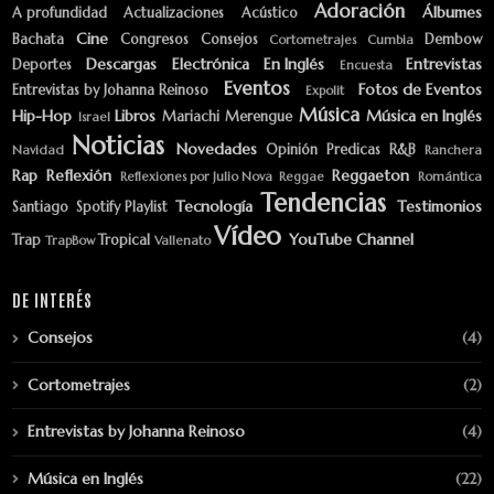
Adoración
Álbumes
A profundidad
Actualizaciones
Acústico
Cine
Bachata
Congresos
Consejos
Dembow
Cortometrajes
Cumbia
Descargas
Electrónica
En Inglés
Entrevistas
Deportes
Encuesta
Eventos
Fotos de Eventos
Entrevistas by Johanna Reinoso
Expolit
Música
Hip-Hop
Libros
Música en Inglés
Mariachi
Merengue
Israel
Noticias
Novedades
Opinión
Predicas
R&B
Navidad
Ranchera
Rap
Reflexión
Reggaeton
Reflexiones por Julio Nova
Reggae
Romántica
Tendencias
Tecnología
Testimonios
Santiago
Spotify Playlist
Vídeo
YouTube Channel
Trap
Tropical
TrapBow
Vallenato
DE INTERÉS
Consejos
(4)
Cortometrajes
(2)
Entrevistas by Johanna Reinoso
(4)
Música en Inglés
(22)