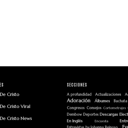
ES
SECCIONES
e Cristo
A profundidad
Actualizaciones
A
Adoración
Álbumes
Bachata
e Cristo Viral
Congresos
Consejos
Cortometrajes
Descargas
Elec
Dembow
Deportes
e Cristo News
En Inglés
Entr
Encuesta
Ev
Entrevistas by Johanna Reinoso