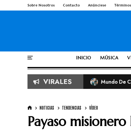
Sobre Nosotros
Contacto
Anúnciese
Términos
INICIO
MÚSICA
V
VIRALES
Mundo De Cr
Imágenes vira
Según la Bib
TobyMac de e
NOTICIAS
TENDENCIAS
VÍDEO
Payaso misionero 