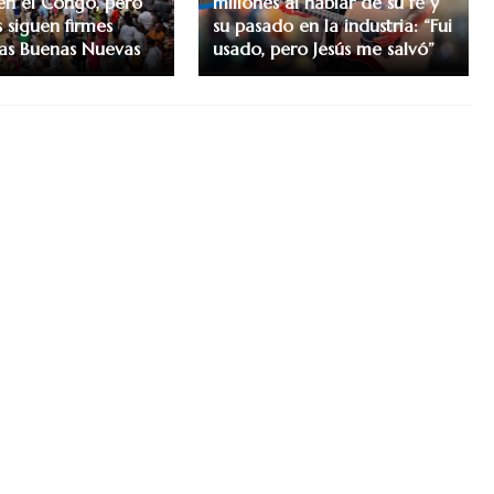
en el Congo, pero
millones al hablar de su fe y
as siguen firmes
su pasado en la industria: “Fui
las Buenas Nuevas
usado, pero Jesús me salvó”