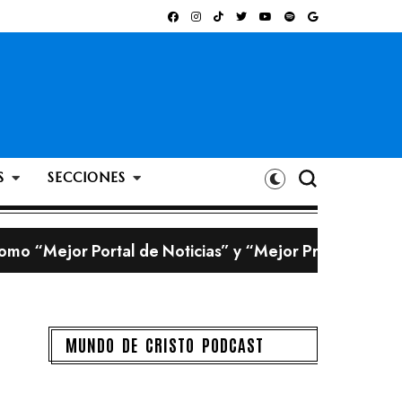
S
SECCIONES
omo “Mejor Portal de Noticias” y “Mejor Programa Ra
 creadas con inteligencia artificial
bigote?
MUNDO DE CRISTO PODCAST