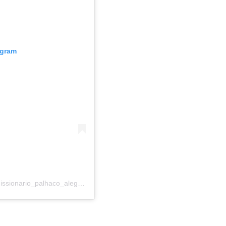
agram
Una publicación compartida por Palhaço Alegria (@missionario_palhaco_alegria)