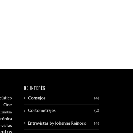
DE INTERÉS
Consejos
(4)
cústico
Cine
Cortometrajes
(2)
Cumbia
trónica
Entrevistas by Johanna Reinoso
(4)
evistas
entos