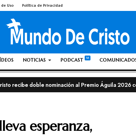
 de Uso
Política de Privacidad
ÍDEOS
NOTICIAS
PODCAST
COMUNICADO
isto recibe doble nominación al Premio Águila 2026 c
les de Lionel Messi en una iglesia cristiana resultan ser
lia; ¿Es pecado ante Dios dejarse crecer la barba o el 
streno, con el álbum «This is Not a Test»
lleva esperanza,