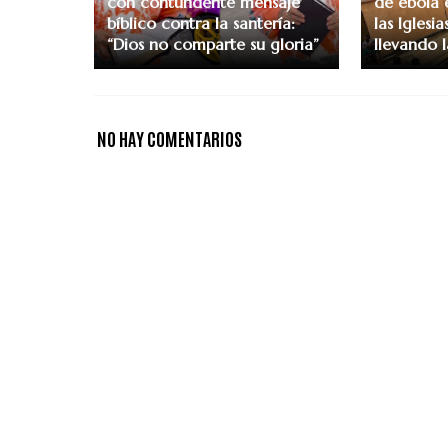
con contundente mensaje
de ébola 
bíblico contra la santería:
las Iglesi
“Dios no comparte su gloria”
llevando 
NO HAY COMENTARIOS