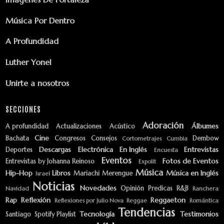
Música Por Dentro
A Profundidad
Luther Yonel
Unirte a nosotros
SECCIONES
Adoración
Álbumes
A profundidad
Actualizaciones
Acústico
Cine
Bachata
Congresos
Consejos
Dembow
Cortometrajes
Cumbia
Descargas
Electrónica
En Inglés
Entrevistas
Deportes
Encuesta
Eventos
Fotos de Eventos
Entrevistas by Johanna Reinoso
Expolit
Música
Hip-Hop
Libros
Música en Inglés
Mariachi
Merengue
Israel
Noticias
Novedades
Opinión
Predicas
R&B
Navidad
Ranchera
Rap
Reflexión
Reggaeton
Reflexiones por Julio Nova
Reggae
Romántica
Tendencias
Tecnología
Testimonios
Santiago
Spotify Playlist