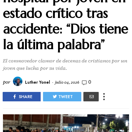
estado crítico tras
accidente: “Dios tiene
la última palabra”
El conmovedor clamor de decenas de cristianos por un
joven que lucha por su vida.
0
por
Luther Yonel
-
julio 04, 2026
SHARE
TWEET