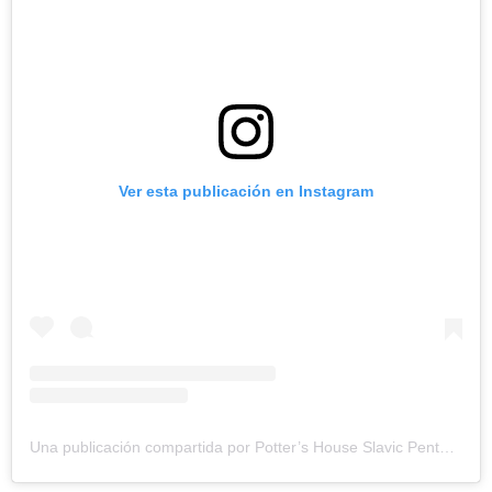
Ver esta publicación en Instagram
Una publicación compartida por Potter’s House Slavic Pentecostal Church (@pottershousefl)