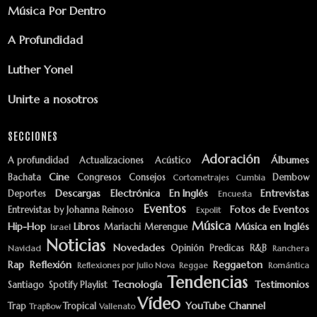
Música Por Dentro
A Profundidad
Luther Yonel
Unirte a nosotros
SECCIONES
Adoración
Álbumes
A profundidad
Actualizaciones
Acústico
Cine
Bachata
Congresos
Consejos
Dembow
Cortometrajes
Cumbia
Descargas
Electrónica
En Inglés
Entrevistas
Deportes
Encuesta
Eventos
Fotos de Eventos
Entrevistas by Johanna Reinoso
Expolit
Música
Hip-Hop
Libros
Música en Inglés
Mariachi
Merengue
Israel
Noticias
Novedades
Opinión
Predicas
R&B
Navidad
Ranchera
Rap
Reflexión
Reggaeton
Reflexiones por Julio Nova
Reggae
Romántica
Tendencias
Tecnología
Testimonios
Santiago
Spotify Playlist
Vídeo
YouTube Channel
Trap
Tropical
TrapBow
Vallenato