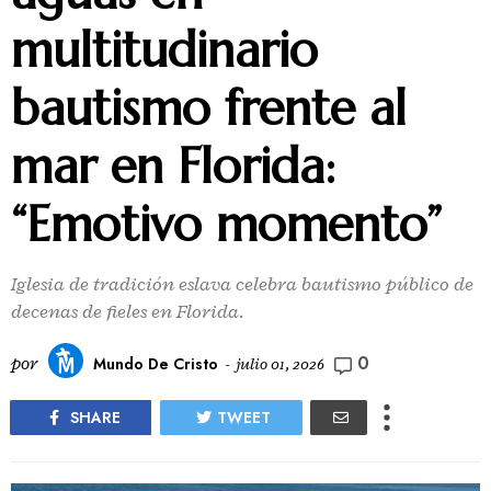
multitudinario
bautismo frente al
mar en Florida:
“Emotivo momento”
Iglesia de tradición eslava celebra bautismo público de
decenas de fieles en Florida.
0
por
Mundo De Cristo
-
julio 01, 2026
SHARE
TWEET