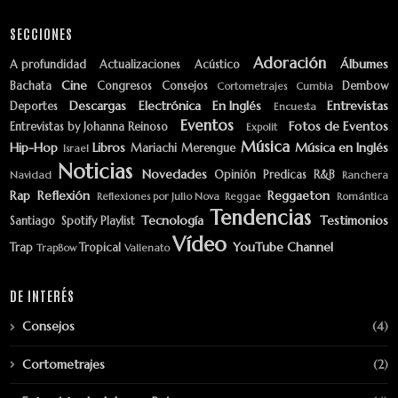
SECCIONES
Adoración
Álbumes
A profundidad
Actualizaciones
Acústico
Cine
Bachata
Congresos
Consejos
Dembow
Cortometrajes
Cumbia
Descargas
Electrónica
En Inglés
Entrevistas
Deportes
Encuesta
Eventos
Fotos de Eventos
Entrevistas by Johanna Reinoso
Expolit
Música
Hip-Hop
Libros
Música en Inglés
Mariachi
Merengue
Israel
Noticias
Novedades
Opinión
Predicas
R&B
Navidad
Ranchera
Rap
Reflexión
Reggaeton
Reflexiones por Julio Nova
Reggae
Romántica
Tendencias
Tecnología
Testimonios
Santiago
Spotify Playlist
Vídeo
YouTube Channel
Trap
Tropical
TrapBow
Vallenato
DE INTERÉS
Consejos
(4)
Cortometrajes
(2)