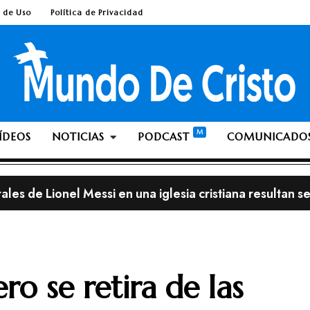
 de Uso
Política de Privacidad
ÍDEOS
NOTICIAS
PODCAST
COMUNICADO
les de Lionel Messi en una iglesia cristiana resultan ser
lia; ¿Es pecado ante Dios dejarse crecer la barba o el 
streno, con el álbum «This is Not a Test»
o se retira de las