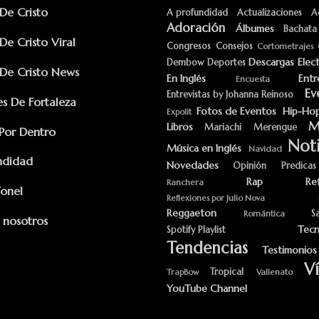
e Cristo
A profundidad
Actualizaciones
A
Adoración
Álbumes
Bachata
e Cristo Viral
Congresos
Consejos
Cortometrajes
Descargas
Elec
Dembow
Deportes
e Cristo News
En Inglés
Entr
Encuesta
Ev
Entrevistas by Johanna Reinoso
s De Fortaleza
Fotos de Eventos
Hip-Ho
Expolit
M
Libros
Mariachi
Merengue
Por Dentro
Noti
Música en Inglés
Navidad
ndidad
Novedades
Opinión
Predicas
Rap
Re
Ranchera
Yonel
Reflexiones por Julio Nova
Reggaeton
S
Romántica
 nosotros
Tecn
Spotify Playlist
Tendencias
Testimonios
V
Tropical
TrapBow
Vallenato
YouTube Channel