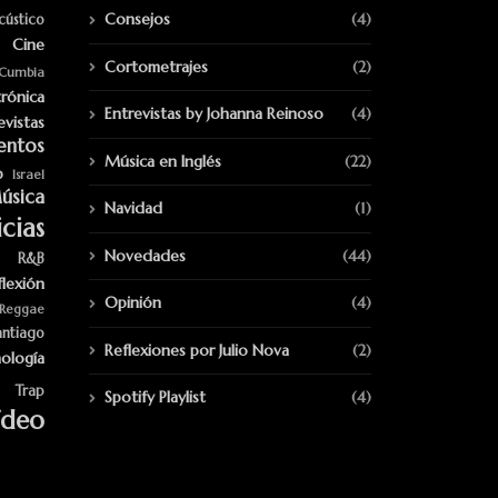
Consejos
(4)
cústico
Cine
Cortometrajes
(2)
Cumbia
trónica
Entrevistas by Johanna Reinoso
(4)
evistas
entos
Música en Inglés
(22)
p
Israel
úsica
Navidad
(1)
cias
Novedades
(44)
R&B
flexión
Opinión
(4)
Reggae
antiago
Reflexiones por Julio Nova
(2)
ología
Trap
Spotify Playlist
(4)
ídeo