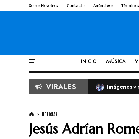
Sobre Nosotros
Contacto
Anúnciese
Términos
INICIO
MÚSICA
V
VIRALES
Imágenes vira
Según la Bib
TobyMac de e
NOTICIAS
Jesús Adrían Romer