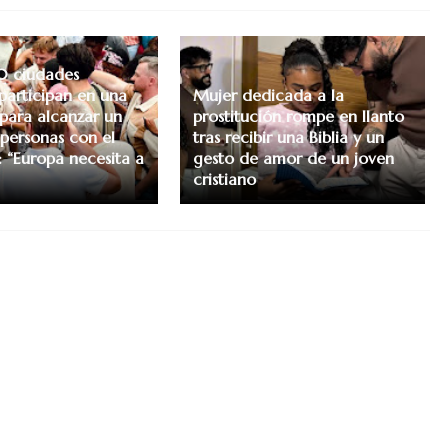
0 ciudades
participan en una
Mujer dedicada a la
ara alcanzar un
prostitución rompe en llanto
 personas con el
tras recibir una Biblia y un
: “Europa necesita a
gesto de amor de un joven
cristiano