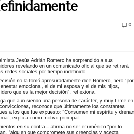
definidamente
0
almista Jesús Adrián Romero ha sorprendido a sus
idores revelando en un comunicado oficial que se retirará
as redes sociales por tiempo indefinido.
ecisión no la tomó apresuradamente dice Romero, pero “por
ienestar emocional, el de mi esposa y el de mis hijos,
idero que es la mejor decisión”, reflexiona.
ga que aun siendo una persona de carácter, y muy firme en
convicciones, reconoce que últimamente los constantes
ues a los que fue expuesto: “Consumen mi espíritu y drena
lma”, explica como motivo principal.
ientos en su contra – afirma no ser ecuménico “por lo
tan, (alguien que compromete sus creencias y acepta