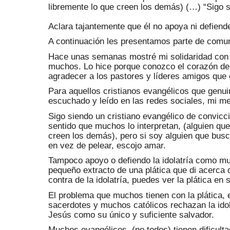
libremente lo que creen los demás) (…) “Sigo s
Aclara tajantemente que él no apoya ni defiende 
A continuación les presentamos parte de comu
Hace unas semanas mostré mi solidaridad con 
muchos. Lo hice porque conozco el corazón de 
agradecer a los pastores y líderes amigos que
Para aquellos cristianos evangélicos que gen
escuchado y leído en las redes sociales, mi m
Sigo siendo un cristiano evangélico de convic
sentido que muchos lo interpretan, (alguien q
creen los demás), pero si soy alguien que bus
en vez de pelear, escojo amar.
Tampoco apoyo o defiendo la idolatría como 
pequeño extracto de una plática que di acerca 
contra de la idolatría, puedes ver la plática en
El problema que muchos tienen con la plática, e
sacerdotes y muchos católicos rechazan la ido
Jesús como su único y suficiente salvador.
Muchos evangélicos, (no todos) tienen dificulta