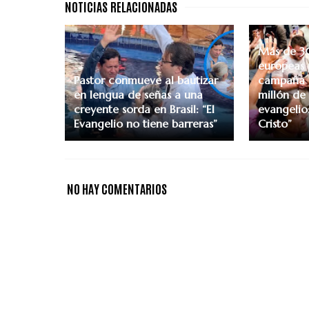
Más de 3
europeas 
Pastor conmueve al bautizar
campaña p
en lengua de señas a una
millón de
creyente sorda en Brasil: “El
evangelio
Evangelio no tiene barreras”
Cristo”
NO HAY COMENTARIOS