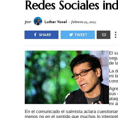
Redes Sociales in
por
Luther Yonel
-
febrero 25, 2015
SHARE
TWEET
El s
segu
de l
La d
mi b
cons
Agre
sus 
ataq
mi a
En el comunicado el salmista aclara cuestionam
menos no en el sentido que muchos lo interpre