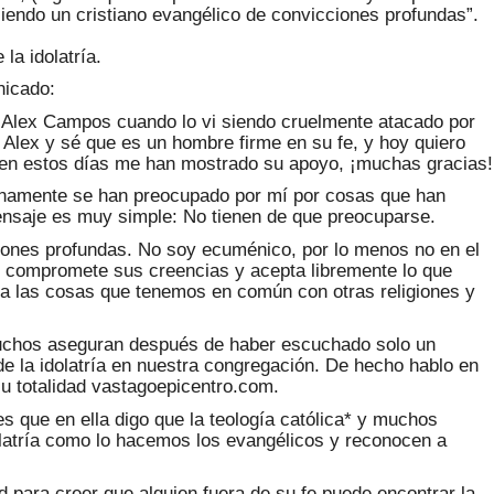
iendo un cristiano evangélico de convicciones profundas”.
la idolatría.
nicado:
Alex Campos cuando lo vi siendo cruelmente atacado por
Alex y sé que es un hombre firme en su fe, y hoy quiero
 en estos días me han mostrado su apoyo, ¡muchas gracias!
uinamente se han preocupado por mí por cosas que han
ensaje es muy simple: No tienen de que preocuparse.
ciones profundas. No soy ecuménico, por lo menos no en el
ue compromete sus creencias y acepta libremente lo que
ca las cosas que tenemos en común con otras religiones y
muchos aseguran después de haber escuchado solo un
de la idolatría en nuestra congregación. De hecho hablo en
 su totalidad vastagoepicentro.com.
s que en ella digo que la teología católica* y muchos
latría como lo hacemos los evangélicos y reconocen a
d para creer que alguien fuera de su fe puede encontrar la