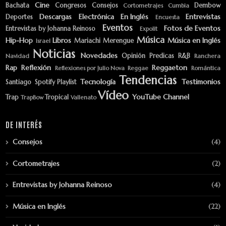
Cine
Bachata
Congresos
Consejos
Dembow
Cortometrajes
Cumbia
Descargas
Electrónica
En Inglés
Entrevistas
Deportes
Encuesta
Eventos
Fotos de Eventos
Entrevistas by Johanna Reinoso
Expolit
Música
Hip-Hop
Libros
Música en Inglés
Mariachi
Merengue
Israel
Noticias
Novedades
Opinión
Predicas
R&B
Navidad
Ranchera
Rap
Reflexión
Reggaeton
Reflexiones por Julio Nova
Reggae
Romántica
Tendencias
Tecnología
Testimonios
Santiago
Spotify Playlist
Vídeo
YouTube Channel
Trap
Tropical
TrapBow
Vallenato
DE INTERÉS
Consejos
(4)
Cortometrajes
(2)
Entrevistas by Johanna Reinoso
(4)
Música en Inglés
(22)