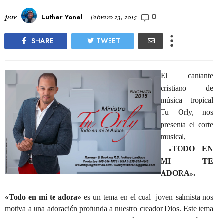
0
por
Luther Yonel
-
febrero 23, 2015
SHARE
TWEET
El cantante
cristiano de
música tropical
Tu Orly, nos
presenta el corte
musical,
TODO EN
«
MI TE
ADORA
.
»
«Todo en mi te adora»
es un tema en el cual joven salmista nos
motiva a una adoración profunda a nuestro creador Dios. Este tema