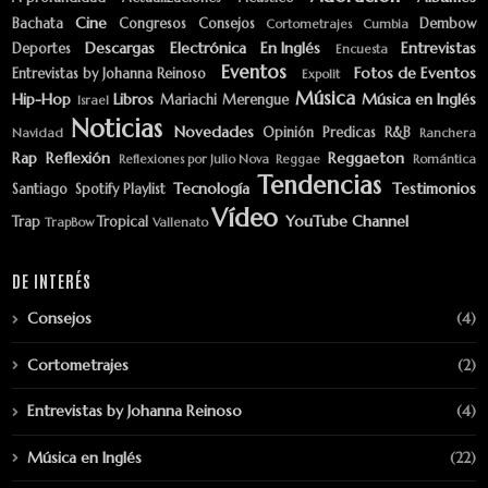
Cine
Bachata
Congresos
Consejos
Dembow
Cortometrajes
Cumbia
Descargas
Electrónica
En Inglés
Entrevistas
Deportes
Encuesta
Eventos
Fotos de Eventos
Entrevistas by Johanna Reinoso
Expolit
Música
Hip-Hop
Libros
Música en Inglés
Mariachi
Merengue
Israel
Noticias
Novedades
Opinión
Predicas
R&B
Navidad
Ranchera
Rap
Reflexión
Reggaeton
Reflexiones por Julio Nova
Reggae
Romántica
Tendencias
Tecnología
Testimonios
Santiago
Spotify Playlist
Vídeo
YouTube Channel
Trap
Tropical
TrapBow
Vallenato
DE INTERÉS
Consejos
(4)
Cortometrajes
(2)
Entrevistas by Johanna Reinoso
(4)
Música en Inglés
(22)