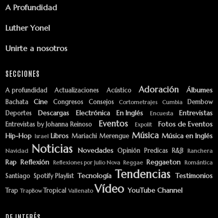
A Profundidad
Luther Yonel
Unirte a nosotros
SECCIONES
Adoración
Álbumes
A profundidad
Actualizaciones
Acústico
Cine
Bachata
Congresos
Consejos
Dembow
Cortometrajes
Cumbia
Descargas
Electrónica
En Inglés
Entrevistas
Deportes
Encuesta
Eventos
Fotos de Eventos
Entrevistas by Johanna Reinoso
Expolit
Música
Hip-Hop
Libros
Música en Inglés
Mariachi
Merengue
Israel
Noticias
Novedades
Opinión
Predicas
R&B
Navidad
Ranchera
Rap
Reflexión
Reggaeton
Reflexiones por Julio Nova
Reggae
Romántica
Tendencias
Tecnología
Testimonios
Santiago
Spotify Playlist
Vídeo
YouTube Channel
Trap
Tropical
TrapBow
Vallenato
DE INTERÉS