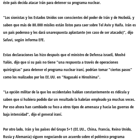
éste país decida atacar Irán para detener su
programa nuclear
.
"Los sionistas y los Estados Unidos son conscientes del
poder de Irán
y de
Hezbolá
, y
saben que
más de 80.000 misiles
están listos para caer sobre
Tel Aviv
y
Haifa
. Irán es
un país poderoso y les dará una
respuesta aplastante
(en caso de ser atacado)", dijo
Safavi, según informa EFE.
Estas declaraciones las hizo después que el ministro de Defensa israelí,
Moshé
Yalón
, dijo que si su país no tiene "
una respuesta a través de operaciones
quirúrgicas
" para detener el
programa nuclear iraní
, podrían tomar "ciertos pasos"
como los realizados por los EE.UU. en "Nagasaki e Hiroshima".
"La
opción militar
de la que los occidentales hablan constantemente es ridícula y
saben que si hubiera podido dar un resultado la habrían empleado ya muchas veces.
Por eso ahora han cambiado su foco a otros tipos de amenaza y hacia las guerras de
baja intensidad", dijo el general iraní.
Por otro lado, Irán y los países del Grupo 5+1 (EE.UU., China, Francia, Reino Unido,
Rusia y Alemania) siguen negociando un acuerdo sobre el polémico
programa