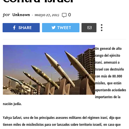
0
por
Unknown
-
mayo 27, 2015
SHARE
TWEET
Un
general
de alto
rango del ejército
iraní,
amenazó a
Israel
con destruirlo
con más de
80.000
misiles
, que están
apuntando a
ciudades
importantes
de la
nación judía.
Yahya Safavi, uno de los principales asesores militares del régimen iraní, dijo que
tienen
miles de misiles
listos para ser
lanzados sobre territorio israelí
, en caso que