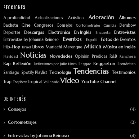
SECCIONES
Adoración
Álbumes
A profundidad
Actualizaciones
Acústico
Cine
Bachata
Congresos
Consejos
Dembow
Cortometrajes
Cumbia
Descargas
Electrónica
En Inglés
Entrevistas
Deportes
Encuesta
Eventos
Fotos de Eventos
Entrevistas by Johanna Reinoso
Expolit
Música
Hip-Hop
Libros
Música en Inglés
Mariachi
Merengue
Israel
Noticias
Novedades
Opinión
Predicas
R&B
Navidad
Ranchera
Rap
Reflexión
Reggaeton
Reflexiones por Julio Nova
Reggae
Romántica
Tendencias
Tecnología
Testimonios
Santiago
Spotify Playlist
Vídeo
YouTube Channel
Trap
Tropical
TrapBow
Vallenato
DE INTERÉS
Consejos
(4)
Cortometrajes
(2)
Entrevistas by Johanna Reinoso
(4)