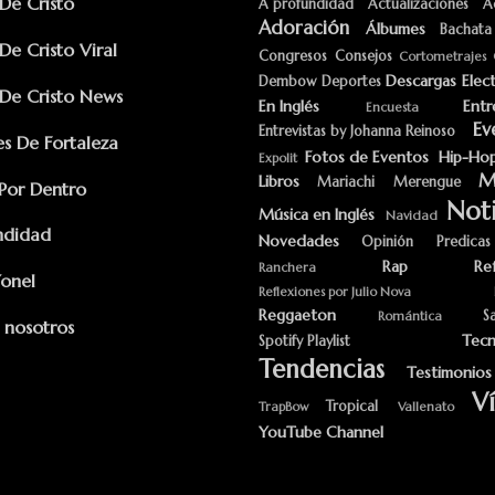
e Cristo
A profundidad
Actualizaciones
A
Adoración
Álbumes
Bachata
e Cristo Viral
Congresos
Consejos
Cortometrajes
Descargas
Elec
Dembow
Deportes
e Cristo News
En Inglés
Entr
Encuesta
Ev
Entrevistas by Johanna Reinoso
s De Fortaleza
Fotos de Eventos
Hip-Ho
Expolit
M
Libros
Mariachi
Merengue
Por Dentro
Noti
Música en Inglés
Navidad
ndidad
Novedades
Opinión
Predicas
Rap
Re
Ranchera
Yonel
Reflexiones por Julio Nova
Reggaeton
S
Romántica
 nosotros
Tecn
Spotify Playlist
Tendencias
Testimonios
V
Tropical
TrapBow
Vallenato
YouTube Channel