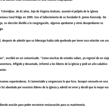
n Tchividjian
, de 42 años, hijo de
Virginia Graham
, asumió el púlpito de la Iglesia
teriana Coral Ridge en 2009, tras el fallecimiento de su fundador D. James Kennedy. Sin
o, su elección dividió a la congregación, algunos aprobaron y otros desaprobaron su
zgo.
l,
después de admitir que
su liderazgo había sido quebrado
por tener una relación con un
es
", escribió en un comunicado. "Como muchos de ustedes saben, yo regresé de un viaj
 aventura
. Afligido y devastado, informé a los líderes de la iglesia y pedí un año sabático
pastor.
inamos separándonos
. Es lamentable y vergonzoso lo que hice, busqué consuelo en una
fui abordado por nuestros líderes de la iglesia y
admití mi error y decidí que lo mejor era
diendo oración para poder encontrar
restauración
para su matrimonio.