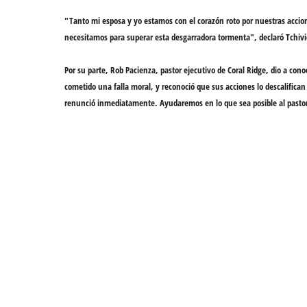
"Tanto mi esposa y yo estamos con el
corazón roto
por nuestras acci
necesitamos para
superar
esta desgarradora tormenta", declaró Tchivi
Por su parte, Rob Pacienza, pastor ejecutivo de Coral Ridge, dio a conoc
cometido una
falla moral
, y reconoció que
sus acciones lo descalifica
renunció inmediatamente. Ayudaremos en lo que sea posible al pastor T