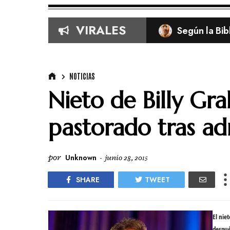
VIRALES
Según la Bib
NOTICIAS
Nieto de Billy Gr
pastorado tras ad
por
Unknown
-
junio 28, 2015
SHARE
TWEET
El nie
despué