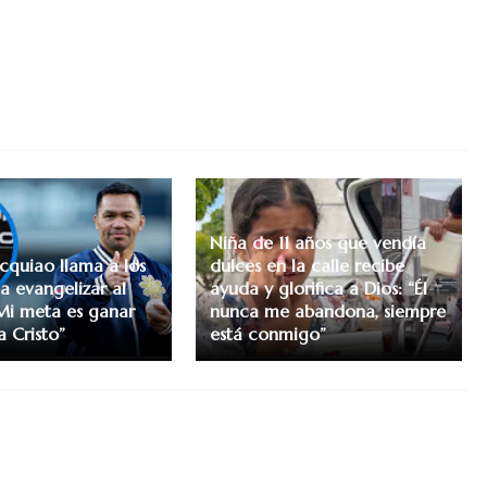
Niña de 11 años que vendía
quiao llama a los
dulces en la calle recibe
 a evangelizar al
ayuda y glorifica a Dios: “Él
Mi meta es ganar
nunca me abandona, siempre
a Cristo”
está conmigo”