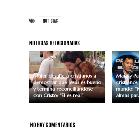
NOTICIAS
Mujer desafía a cristianos a
Manny Pac
demostrar que Jesús es bueno
cristianos
y termina reconciliándose
mundo: “
con Cristo: “Él es real”
almas par
NO HAY COMENTARIOS