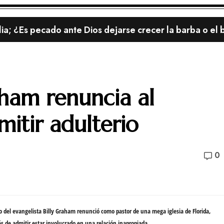
lia; ¿Es pecado ante Dios dejarse crecer la barba o el 
aham renuncia al
mitir adulterio
0
to del evangelista
Billy Graham
renunció como
pastor
de una mega iglesia de Florida,
s de
admitir
estar involucrado en una
relación inapropiada
.