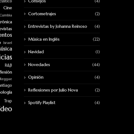
Consejos
(4)
cústico
Cine
Cortometrajes
(2)
Cumbia
trónica
Entrevistas by Johanna Reinoso
(4)
evistas
entos
Música en Inglés
(22)
p
Israel
úsica
Navidad
(1)
cias
Novedades
(44)
R&B
flexión
Opinión
(4)
Reggae
antiago
Reflexiones por Julio Nova
(2)
ología
Trap
Spotify Playlist
(4)
ídeo