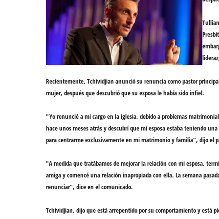
Tullia
Presbi
embarg
lidera
Recientemente, Tchividjian anunció su renuncia como
pastor principa
mujer, después que descubrió que su esposa le había sido infiel.
"Yo renuncié a mi cargo en la iglesia, debido a
problemas matrimonial
hace unos meses atrás y
descubrí que mi esposa estaba teniendo una
para centrarme exclusivamente en mi
matrimonio y familia
", dijo el 
"A medida que tratábamos de mejorar la relación con mi esposa,
term
amiga y
comencé una relación inapropiada
con ella. La semana pasada 
renunciar
", dice en el comunicado.
Tchividjian, dijo que
está arrepentido
por su comportamiento y está pi