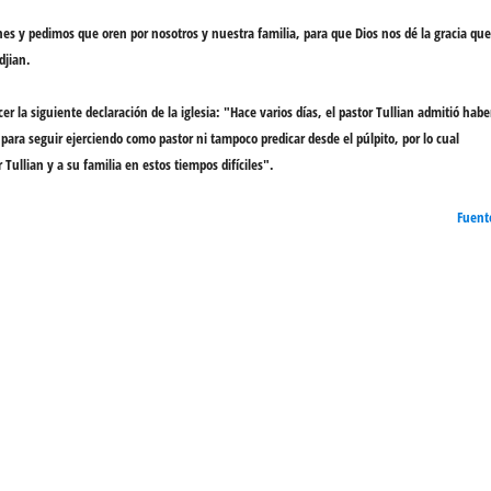
ones y pedimos que
oren por nosotros
y nuestra familia, para que Dios nos dé la gracia que
djian.
er la siguiente declaración de la iglesia: "Hace varios días, el pastor Tullian admitió habe
n
para seguir ejerciendo como
pastor
ni tampoco
predicar
desde el púlpito, por lo cual
ullian y a su familia en estos tiempos difíciles".
Fuent