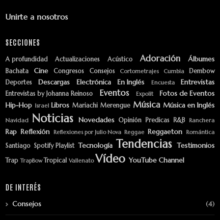
Unirte a nosotros
SECCIONES
Adoración
Álbumes
A profundidad
Actualizaciones
Acústico
Cine
Bachata
Congresos
Consejos
Dembow
Cortometrajes
Cumbia
Descargas
Electrónica
En Inglés
Entrevistas
Deportes
Encuesta
Eventos
Fotos de Eventos
Entrevistas by Johanna Reinoso
Expolit
Música
Hip-Hop
Libros
Música en Inglés
Mariachi
Merengue
Israel
Noticias
Novedades
Opinión
Predicas
R&B
Navidad
Ranchera
Rap
Reflexión
Reggaeton
Reflexiones por Julio Nova
Reggae
Romántica
Tendencias
Tecnología
Testimonios
Santiago
Spotify Playlist
Vídeo
YouTube Channel
Trap
Tropical
TrapBow
Vallenato
DE INTERÉS
Consejos
(4)