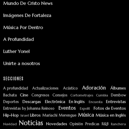
Mundo De Cristo News
Imágenes De Fortaleza
Música Por Dentro
A Profundidad
Luther Yonel
Unirte a nosotros
SECCIONES
Adoración
Álbumes
A profundidad
Actualizaciones
Acústico
Cine
Bachata
Congresos
Consejos
Dembow
Cortometrajes
Cumbia
Descargas
Electrónica
En Inglés
Entrevistas
Deportes
Encuesta
Eventos
Fotos de Eventos
Entrevistas by Johanna Reinoso
Expolit
Música
Hip-Hop
Libros
Música en Inglés
Mariachi
Merengue
Israel
Noticias
Novedades
Opinión
Predicas
R&B
Navidad
Ranchera