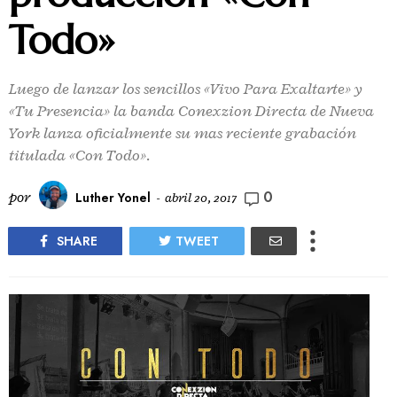
Todo»
Luego de lanzar los sencillos «Vivo Para Exaltarte» y
«Tu Presencia» la banda Conexzion Directa de Nueva
York lanza oficialmente su mas reciente grabación
titulada «Con Todo».
0
por
Luther Yonel
-
abril 20, 2017
SHARE
TWEET