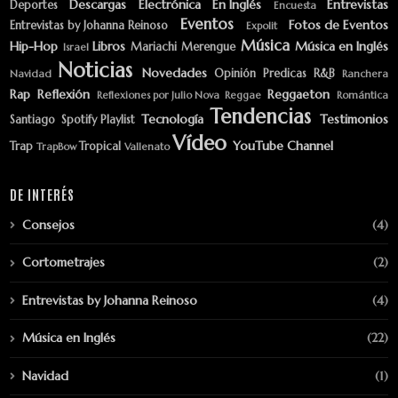
Descargas
Electrónica
En Inglés
Entrevistas
Deportes
Encuesta
Eventos
Fotos de Eventos
Entrevistas by Johanna Reinoso
Expolit
Música
Hip-Hop
Libros
Música en Inglés
Mariachi
Merengue
Israel
Noticias
Novedades
Opinión
Predicas
R&B
Navidad
Ranchera
Rap
Reflexión
Reggaeton
Reflexiones por Julio Nova
Reggae
Romántica
Tendencias
Tecnología
Testimonios
Santiago
Spotify Playlist
Vídeo
YouTube Channel
Trap
Tropical
TrapBow
Vallenato
DE INTERÉS
Consejos
(4)
Cortometrajes
(2)
Entrevistas by Johanna Reinoso
(4)
Música en Inglés
(22)
Navidad
(1)