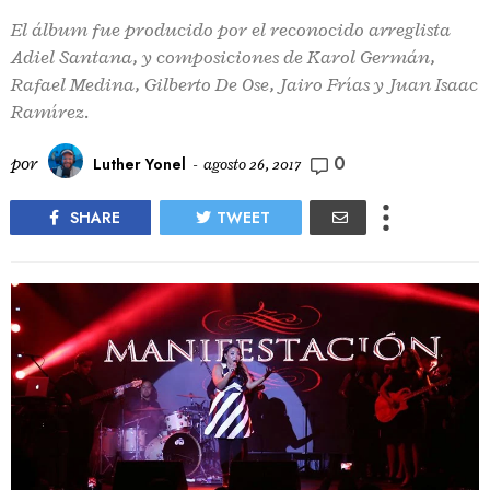
El álbum fue producido por el reconocido arreglista
Adiel Santana, y composiciones de Karol Germán,
Rafael Medina, Gilberto De Ose, Jairo Frías y Juan Isaac
Ramírez.
0
por
Luther Yonel
-
agosto 26, 2017
SHARE
TWEET