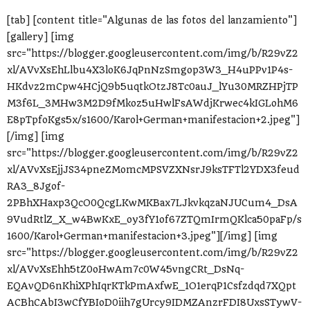
[tab] [content title="Algunas de las fotos del lanzamiento"]
[gallery] [img
src="https://blogger.googleusercontent.com/img/b/R29vZ2
xl/AVvXsEhLlbu4X3loK6JqPnNzSmgop3W3_H4uPPv1P4s-
HKdvz2mCpw4HCjQ9b5uqtkOtzJ8Tc0auJ_lYu30MRZHPjTP
M3f6L_3MHw3M2D9fMkoz5uHwlFsAWdjKrwec4kIGLohM6
E8pTpfoKgs5x/s1600/Karol+German+manifestacion+2.jpeg"]
[/img] [img
src="https://blogger.googleusercontent.com/img/b/R29vZ2
xl/AVvXsEjjJS34pneZMomcMPSVZXNsrJ9ksTFTl2YDX3feud
RA3_8Jgof-
2PBhXHaxp3QcO0QcgLKwMKBax7LJkvkqzaNJUCum4_DsA
9VudRtlZ_X_w4BwKxE_oy3fY1of67ZTQmIrmQKlca50paFp/s
1600/Karol+German+manifestacion+3.jpeg"][/img] [img
src="https://blogger.googleusercontent.com/img/b/R29vZ2
xl/AVvXsEhh5tZ0oHwAm7c0W45vngCRt_DsNq-
EQAvQD6nKhiXPhIqrKTkPmAxfwE_1O1erqP1Csfzdqd7XQpt
ACBhCAbI3wCfYBIoD0iih7gUrcy9IDMZAnzrFDI8UxsSTywV-