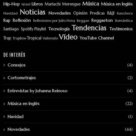
Música
Hip-Hop
Libros
Música en Inglés
Mariachi
Merengue
Israel
Noticias
Novedades
Opinión
Predicas
R&B
Navidad
Ranchera
Rap
Reflexión
Reggaeton
Reflexiones por Julio Nova
Reggae
Romántica
Tendencias
Tecnología
Testimonios
Santiago
Spotify Playlist
Vídeo
YouTube Channel
Trap
Tropical
TrapBow
Vallenato
DE INTERÉS
Consejos
(4)
Cortometrajes
(2)
Entrevistas by Johanna Reinoso
(4)
Música en Inglés
(22)
Navidad
(1)
Novedades
(44)