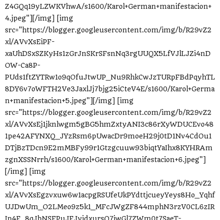
Z4GQq19yLZWKVhwA/s1600/Karol+German+manifestacion+
4.jpeg"][/img] [img
src="https://blogger.googleusercontent.com/img/b/R29vZ2
xl/AVvXsEiPF-
xaUhDSxSZKyHs1zGrJnSKrSFsnNq3rgUUQX5LfVJlLJZi4nD
OW-Ca8P-
PUds1ftZYTRw1o9qOfuJtwUP_Nu9RhkCwJzTURpFBdPqyhTL
8DY6v7oWFTH2Ve3JaxlJj7bjg25iCteV4E/s1600/Karol+Germa
n+manifestacion+5.jpeg"][/img] [img
src="https://blogger.googleusercontent.com/img/b/R29vZ2
xl/AVvXsEj1jknlwgm5gBG5hmZxtyANI3c86rXyWDUCEvo48
1pe42AFYNXQ_JYzRsm6pUwacDr9moeH29j0tD1Nv4CdOu1
DTjBzTDcn9E2mMBFy99r1Gtzgcuuw93biqtYaIhx8KYHRAm
zgnXSSNrrh/s1600/Karol+German+manifestacion+6.jpeg"]
[/img] [img
src="https://blogger.googleusercontent.com/img/b/R29vZ2
xl/AVvXsEgzvxuw6w1acpgRSUfeUkPYdttjcueyYeys8Ho_Yqhf
UJDwUm_O2LMeo9z5k1_MFcJWgZF844mphN3rzV0CL6zIR
Ip4F_8qJbNSFPuJFJyjdxursQ7iwGl7ZWm0t7SaeT-