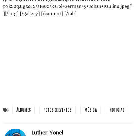
pYk52qJIgzqJ5/s1600/Karol+German+y+Johan+Paulino.jpeg"
][/img] [/gallery] [/content] [/tab]
ÁLBUMES
FOTOS DE EVENTOS
MÚSICA
NOTICIAS
Luther Yonel