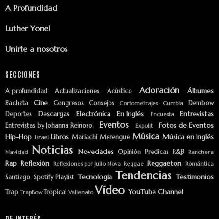
A Profundidad
Luther Yonel
Unirte a nosotros
SECCIONES
Adoración
Álbumes
A profundidad
Actualizaciones
Acústico
Cine
Bachata
Congresos
Consejos
Dembow
Cortometrajes
Cumbia
Descargas
Electrónica
En Inglés
Entrevistas
Deportes
Encuesta
Eventos
Fotos de Eventos
Entrevistas by Johanna Reinoso
Expolit
Música
Hip-Hop
Libros
Música en Inglés
Mariachi
Merengue
Israel
Noticias
Novedades
Opinión
Predicas
R&B
Navidad
Ranchera
Rap
Reflexión
Reggaeton
Reflexiones por Julio Nova
Reggae
Romántica
Tendencias
Tecnología
Testimonios
Santiago
Spotify Playlist
Vídeo
YouTube Channel
Trap
Tropical
TrapBow
Vallenato
DE INTERÉS